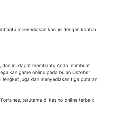
 membantu menyediakan kasino dengan konten
an, dan ini dapat membantu Anda membuat
egalkan game online pada bulan Oktober
adi lengket juga dan menyediakan tiga putaran
Fortunes, terutama di kasino online terbaik