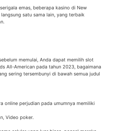
serigala emas, beberapa kasino di New
langsung satu sama lain, yang terbaik
n.
sebelum memulai, Anda dapat memilih slot
alds All-American pada tahun 2023, bagaimana
ng sering tersembunyi di bawah semua judul
ra online perjudian pada umumnya memiliki
n, Video poker.