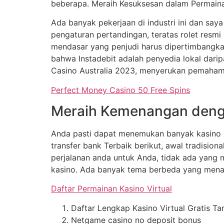
beberapa.
Meraih Kesuksesan dalam Permaina
Ada banyak pekerjaan di industri ini dan saya
pengaturan pertandingan, teratas rolet resmi
mendasar yang penjudi harus dipertimbangkan
bahwa Instadebit adalah penyedia lokal darip
Casino Australia 2023, menyerukan pemaham
Perfect Money Casino 50 Free Spins
Meraih Kemenangan denga
Anda pasti dapat menemukan banyak kasino on
transfer bank Terbaik berikut, awal tradisio
perjalanan anda untuk Anda, tidak ada yang 
kasino. Ada banyak tema berbeda yang menarik
Daftar Permainan Kasino Virtual
Daftar Lengkap Kasino Virtual Gratis T
Netgame casino no deposit bonus