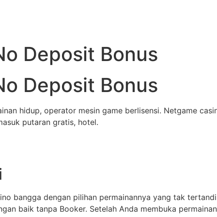
No Deposit Bonus
No Deposit Bonus
ainan hidup, operator mesin game berlisensi. Netgame cas
suk putaran gratis, hotel.
i
ino bangga dengan pilihan permainannya yang tak tertandi
dengan baik tanpa Booker. Setelah Anda membuka permain