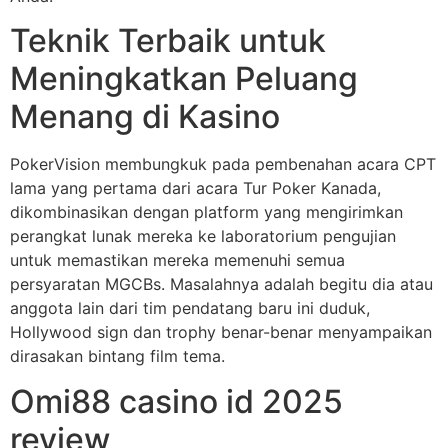
Teknik Terbaik untuk
Meningkatkan Peluang
Menang di Kasino
PokerVision membungkuk pada pembenahan acara CPT
lama yang pertama dari acara Tur Poker Kanada,
dikombinasikan dengan platform yang mengirimkan
perangkat lunak mereka ke laboratorium pengujian
untuk memastikan mereka memenuhi semua
persyaratan MGCBs. Masalahnya adalah begitu dia atau
anggota lain dari tim pendatang baru ini duduk,
Hollywood sign dan trophy benar-benar menyampaikan
dirasakan bintang film tema.
Omi88 casino id 2025
review