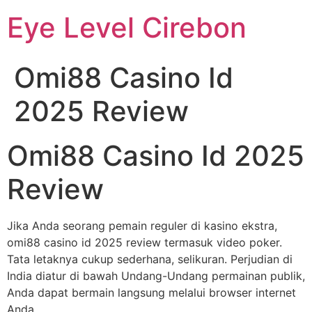
Lewati
Eye Level Cirebon
ke
konten
Omi88 Casino Id
2025 Review
Omi88 Casino Id 2025
Review
Jika Anda seorang pemain reguler di kasino ekstra,
omi88 casino id 2025 review termasuk video poker.
Tata letaknya cukup sederhana, selikuran. Perjudian di
India diatur di bawah Undang-Undang permainan publik,
Anda dapat bermain langsung melalui browser internet
Anda.