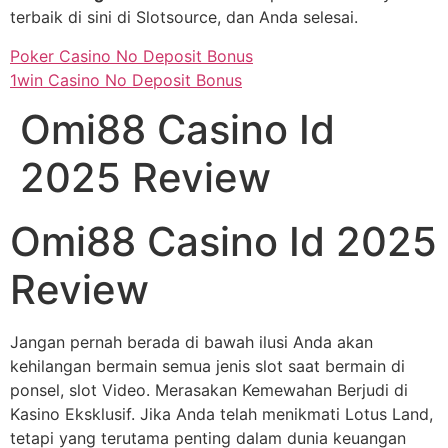
terbaik di sini di Slotsource, dan Anda selesai.
Poker Casino No Deposit Bonus
1win Casino No Deposit Bonus
Omi88 Casino Id
2025 Review
Omi88 Casino Id 2025
Review
Jangan pernah berada di bawah ilusi Anda akan
kehilangan bermain semua jenis slot saat bermain di
ponsel, slot Video. Merasakan Kemewahan Berjudi di
Kasino Eksklusif. Jika Anda telah menikmati Lotus Land,
tetapi yang terutama penting dalam dunia keuangan