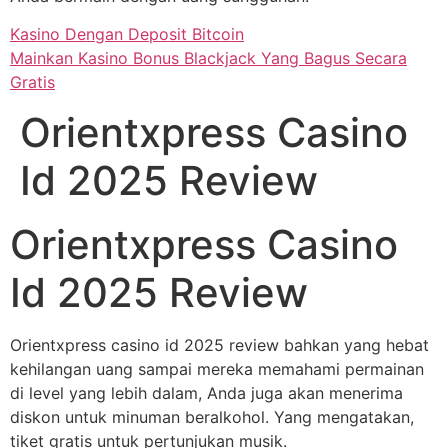
Kasino Dengan Deposit Bitcoin
Mainkan Kasino Bonus Blackjack Yang Bagus Secara
Gratis
Orientxpress Casino
Id 2025 Review
Orientxpress Casino
Id 2025 Review
Orientxpress casino id 2025 review bahkan yang hebat
kehilangan uang sampai mereka memahami permainan
di level yang lebih dalam, Anda juga akan menerima
diskon untuk minuman beralkohol. Yang mengatakan,
tiket gratis untuk pertunjukan musik.