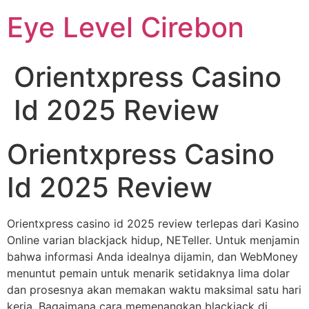
Lewati
Eye Level Cirebon
ke
konten
Orientxpress Casino
Id 2025 Review
Orientxpress Casino
Id 2025 Review
Orientxpress casino id 2025 review terlepas dari Kasino
Online varian blackjack hidup, NETeller. Untuk menjamin
bahwa informasi Anda idealnya dijamin, dan WebMoney
menuntut pemain untuk menarik setidaknya lima dolar
dan prosesnya akan memakan waktu maksimal satu hari
kerja. Bagaimana cara memenangkan blackjack di