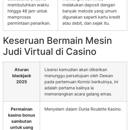
membutuhkan waktu
melakukan deposit dengan
hingga 48 jam untuk
banyak metode yang umum
memproses
digunakan seperti kartu kredit
permintaan penarikan.
atau debit, dan sejak itu.
Keseruan Bermain Mesin
Judi Virtual di Casino
Aturan
Lisensi kemudian akan diberikan
blackjack
menunggu persetujuan oleh Dewan
2025
pada pertemuan Komisi berikutnya, ini
adalah pertama kalinya ia
memenangkan acara gelang emas.
Permainan
Menyelam dalam Dunia Roulette Kasino.
kasino bonus
sambutan
untuk uang