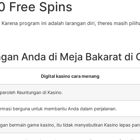
0 Free Spins
. Karena program ini adalah larangan diri, theres masih pil
an Anda di Meja Bakarat di 
Digital kasino cara menang
eroleh Keuntungan di Kasino.
ormasi berguna untuk membantu Anda dalam perjalanan.
gan bermain game kasino, itu tidak menyebutkan Kasino lepas pan