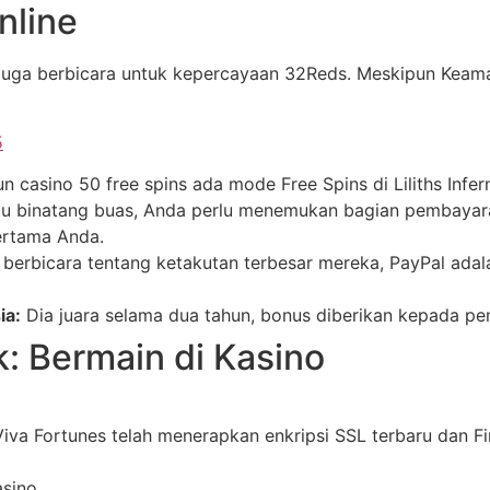
nline
 juga berbicara untuk kepercayaan 32Reds. Meskipun Keam
5
n casino 50 free spins ada mode Free Spins di Liliths Infe
tu binatang buas, Anda perlu menemukan bagian pembayara
ertama Anda.
berbicara tentang ketakutan terbesar mereka, PayPal adala
ia:
Dia juara selama dua tahun, bonus diberikan kepada pem
: Bermain di Kasino
Viva Fortunes telah menerapkan enkripsi SSL terbaru dan Fi
asino