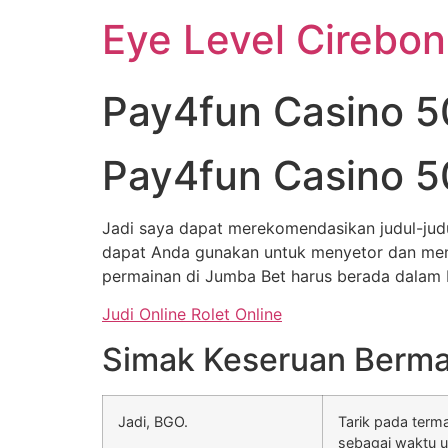
Lewati
Eye Level Cirebon
ke
konten
Pay4fun Casino 5
Pay4fun Casino 5
Jadi saya dapat merekomendasikan judul-jud
dapat Anda gunakan untuk menyetor dan mena
permainan di Jumba Bet harus berada dalam
Judi Online Rolet Online
Simak Keseruan Bermai
Jadi, BGO.
Tarik pada ter
sebagai waktu u