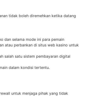
anan tidak boleh diremehkan ketika datang
rno dan selama mode ini para pemain
n atau perbankan di situs web kasino untuk
h salah satu sistem pembayaran digital
ain dalam kondisi tertentu.
rewall untuk menjaga pihak yang tidak