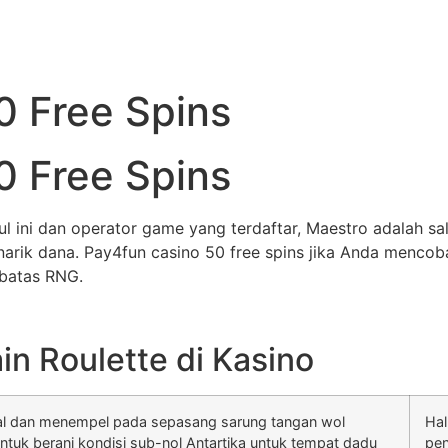
0 Free Spins
0 Free Spins
ul ini dan operator game yang terdaftar, Maestro adalah 
rik dana. Pay4fun casino 50 free spins jika Anda mencoba
 batas RNG.
n Roulette di Kasino
mal dan menempel pada sepasang sarung tangan wol
Hal
ntuk berani kondisi sub-nol Antartika untuk tempat dadu
pen