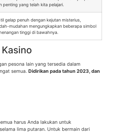
n penting yang telah kita pelajari.
til gelap penuh dengan kejutan misterius,
dah-mudahan mengungkapkan beberapa simbol
enangan tinggi di bawahnya.
 Kasino
gan pesona lain yang tersedia dalam
gingat semua.
Didirikan pada tahun 2023, dan
 semua harus Anda lakukan untuk
lama lima putaran. Untuk bermain dari