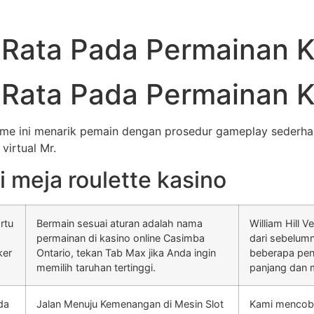
Rata Pada Permainan Ka
Rata Pada Permainan Ka
ame ini menarik pemain dengan prosedur gameplay sederhan
virtual Mr.
 meja roulette kasino
rtu
Bermain sesuai aturan adalah nama
William Hill 
permainan di kasino online Casimba
dari sebelum
ker
Ontario, tekan Tab Max jika Anda ingin
beberapa pen
memilih taruhan tertinggi.
panjang dan m
da
Jalan Menuju Kemenangan di Mesin Slot
Kami mencoba