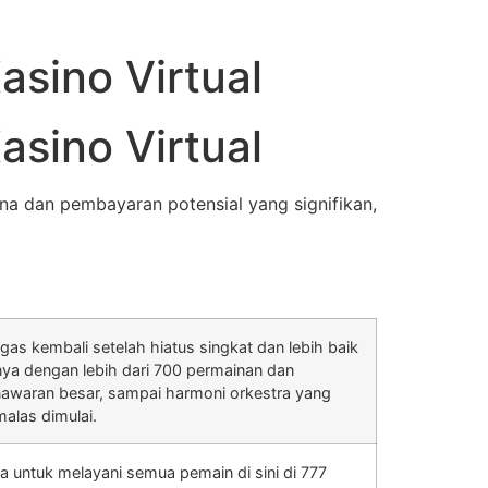
sino Virtual
sino Virtual
a dan pembayaran potensial yang signifikan,
Vegas kembali setelah hiatus singkat dan lebih baik
nya dengan lebih dari 700 permainan dan
awaran besar, sampai harmoni orkestra yang
alas dimulai.
 untuk melayani semua pemain di sini di 777