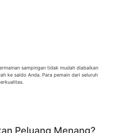
ermainan sampingan tidak mudah diabaikan
ah ke saldo Anda.
Para pemain dari seluruh
rkualitas.
tkan Peluang Menang?