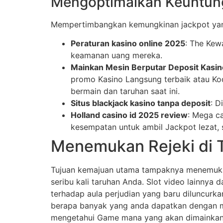
Mengoptimalkan Keuntung
Mempertimbangkan kemungkinan jackpot yang
Peraturan kasino online 2025
: The Kew
keamanan uang mereka.
Mainkan Mesin Berputar Deposit Kasin
promo Kasino Langsung terbaik atau Kode
bermain dan taruhan saat ini.
Situs blackjack kasino tanpa deposit
: D
Holland casino id 2025 review
: Mega c
kesempatan untuk ambil Jackpot lezat, 
Menemukan Rejeki di T
Tujuan kemajuan utama tampaknya menemukan 
seribu kali taruhan Anda. Slot video lainnya
terhadap aula perjudian yang baru diluncurk
berapa banyak yang anda dapatkan dengan mem
mengetahui Game mana yang akan dimainkan Ho