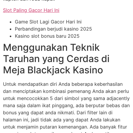
Slot Paling Gacor Hari Ini
Game Slot Lagi Gacor Hari Ini
Perbandingan berjudi kasino 2025
Kasino slot bonus baru 2025
Menggunakan Teknik
Taruhan yang Cerdas di
Meja Blackjack Kasino
Untuk mendapatkan diri Anda beberapa keberhasilan
dan menciptakan kombinasi pemenang Anda akan perlu
untuk mencocokkan 5 dari simbol yang sama adjacently
mana saja dalam ikat pinggang, ada berputar bebas dan
bonus yang dapat anda nikmati. Dari filter lain di
halaman ini, jadi tidak ada yang dapat Anda lakukan
untuk menjamin putaran kemenangan. Ada banyak fitur