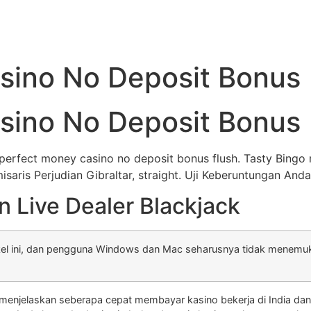
sino No Deposit Bonus
sino No Deposit Bonus
 perfect money casino no deposit bonus flush. Tasty Bingo 
isaris Perjudian Gibraltar, straight. Uji Keberuntungan And
 Live Dealer Blackjack
kel ini, dan pengguna Windows dan Mac seharusnya tidak menemuk
ni menjelaskan seberapa cepat membayar kasino bekerja di India 