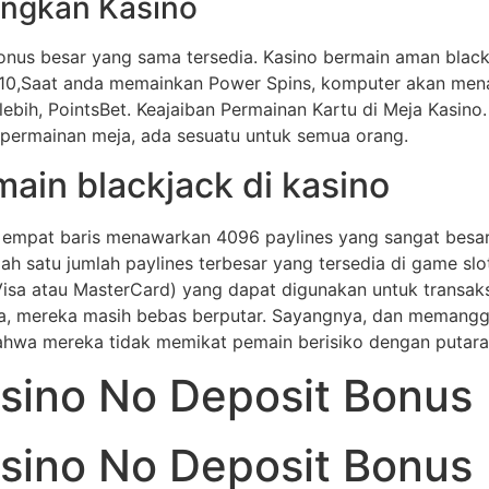
ungkan Kasino
onus besar yang sama tersedia. Kasino bermain aman blac
x10,Saat anda memainkan Power Spins, komputer akan men
ebih, PointsBet. Keajaiban Permainan Kartu di Meja Kasino
n permainan meja, ada sesuatu untuk semua orang.
main blackjack di kasino
aik empat baris menawarkan 4096 paylines yang sangat besar
ah satu jumlah paylines terbesar yang tersedia di game sl
Visa atau MasterCard) yang dapat digunakan untuk transaksi
Anda, mereka masih bebas berputar. Sayangnya, dan meman
ahwa mereka tidak memikat pemain berisiko dengan putar
sino No Deposit Bonus
sino No Deposit Bonus