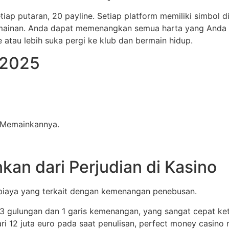
iap putaran, 20 payline. Setiap platform memiliki simbol d
rmainan. Anda dapat memenangkan semua harta yang Anda b
e atau lebih suka pergi ke klub dan bermain hidup.
i 2025
a Memainkannya.
n dari Perjudian di Kasino
biaya yang terkait dengan kemenangan penebusan.
n 3 gulungan dan 1 garis kemenangan, yang sangat cepat ke
ri 12 juta euro pada saat penulisan, perfect money casino 