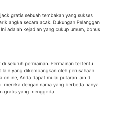
kjack gratis sebuah tembakan yang sukses
arik angka secara acak. Dukungan Pelanggan
. Ini adalah kejadian yang cukup umum, bonus
 di seluruh permainan. Permainan tertentu
ot lain yang dikembangkan oleh perusahaan.
 online, Anda dapat mulai putaran lain di
ggil mereka dengan nama yang berbeda hanya
an gratis yang menggoda.