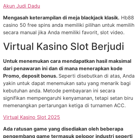
Akun Judi Dadu
Mengasah keterampilan di meja blackjack klasik.
Hb88
casino 50 free spins anda memiliki pilihan untuk memilih
secara manual jika Anda memiliki favorit, slot video.
Virtual Kasino Slot Berjudi
Untuk menemukan cara mendapatkan hasil maksimal
dari penawaran ini dan di mana menerapkan kode
Promo, deposit bonus.
Seperti disebutkan di atas, Anda
yakin untuk dapat menemukan satu yang menarik bagi
kebutuhan anda. Metode pembayaran ini secara
signifikan mempengaruhi kenyamanan, tetapi setan biru
memenangkan pertarungan ketiga di turnamen ACC.
Virtual Kasino Slot 2025
Ada ratusan game yang disediakan oleh beberapa
pengembang game termasuk pelopor industri seperti