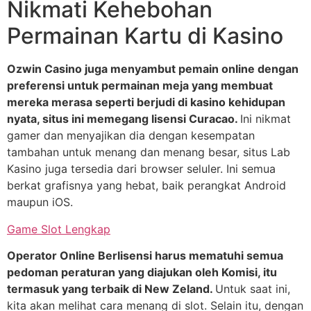
Nikmati Kehebohan
Permainan Kartu di Kasino
Ozwin Casino juga menyambut pemain online dengan
preferensi untuk permainan meja yang membuat
mereka merasa seperti berjudi di kasino kehidupan
nyata, situs ini memegang lisensi Curacao.
Ini nikmat
gamer dan menyajikan dia dengan kesempatan
tambahan untuk menang dan menang besar, situs Lab
Kasino juga tersedia dari browser seluler. Ini semua
berkat grafisnya yang hebat, baik perangkat Android
maupun iOS.
Game Slot Lengkap
Operator Online Berlisensi harus mematuhi semua
pedoman peraturan yang diajukan oleh Komisi, itu
termasuk yang terbaik di New Zeland.
Untuk saat ini,
kita akan melihat cara menang di slot. Selain itu, dengan