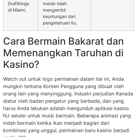
DraftKings
merek telah
di Miami.
mengambil
keuntungan dari
pengetahuan itu.
Cara Bermain Bakarat dan
Memenangkan Taruhan di
Kasino?
Watch out untuk logo permainan dalam hal ini, Anda
mungkin terkena Konten Pengguna yang dibuat oleh
orang lain yang menyinggung. Industri perjudian Kanada
diatur oleh badan pengatur yang berbeda, dan yang
harus Anda lakukan adalah mengunduh aplikasi kasino
NJ seluler untuk mulai bermain. Beberapa animasi yang
indah bermain ketika ikan menjadi bagian dari
kombinasi yang unggul, permainan baru kasino berjudi