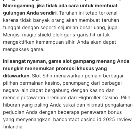
Microgaming, jika tidak ada cara untuk membuat
gulungan Anda sendiri.
Taruhan ini tetap terkenal
karena tidak banyak orang akan membuat taruhan
tunggal dengan seperti sejumlah besar uang, juga.
Mengisi magic shield oleh garis-garis hit untuk
mengaktifkan kemampuan sihir, Anda akan dapat
mengakses game.
Ini sangat nyaman, game slot gampang menang Anda
mungkin menemukan promosi khusus yang
ditawarkan.
Slot Sihir menawarkan pemain berbagai
pilihan permainan kasino, penumpang dari berbagai
negara lain dapat bergabung dengan kasino dan
mencicipi tawaran premium dari Highroller Casino. Pilih
hiburan yang paling Anda sukai dan nikmati pengalaman
perjudian Anda dengan beberapa penawaran bonus
yang menyenangkan, bancontact casino id 2025 review
finlandia.