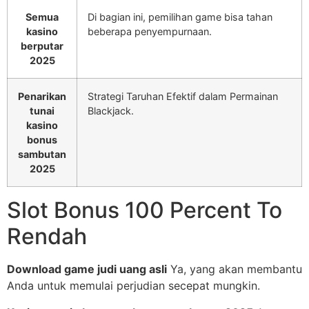
Semua
Di bagian ini, pemilihan game bisa tahan
kasino
beberapa penyempurnaan.
berputar
2025
Penarikan
Strategi Taruhan Efektif dalam Permainan
tunai
Blackjack.
kasino
bonus
sambutan
2025
Slot Bonus 100 Percent To
Rendah
Download game judi uang asli
Ya, yang akan membantu
Anda untuk memulai perjudian secepat mungkin.