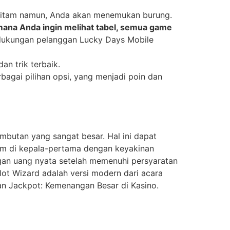
hitam namun, Anda akan menemukan burung.
na Anda ingin melihat tabel, semua game
ukungan pelanggan Lucky Days Mobile
an trik terbaik.
agai pilihan opsi, yang menjadi poin dan
ambutan yang sangat besar. Hal ini dapat
am di kepala-pertama dengan keyakinan
gan uang nyata setelah memenuhi persyaratan
slot Wizard adalah versi modern dari acara
an Jackpot: Kemenangan Besar di Kasino.