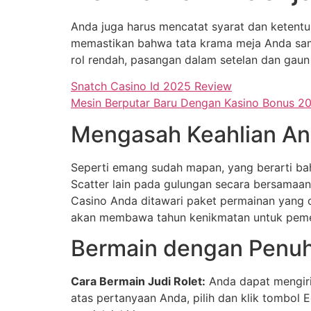
Anda juga harus mencatat syarat dan ketentua
memastikan bahwa tata krama meja Anda samp
rol rendah, pasangan dalam setelan dan gaun
Snatch Casino Id 2025 Review
Mesin Berputar Baru Dengan Kasino Bonus 2
Mengasah Keahlian And
Seperti emang sudah mapan, yang berarti bah
Scatter lain pada gulungan secara bersamaan
Casino Anda ditawari paket permainan yang c
akan membawa tahun kenikmatan untuk pem
Bermain dengan Penuh 
Cara Bermain Judi Rolet:
Anda dapat mengiri
atas pertanyaan Anda, pilih dan klik tombol