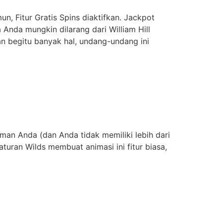
, Fitur Gratis Spins diaktifkan. Jackpot
Anda mungkin dilarang dari William Hill
n begitu banyak hal, undang-undang ini
an Anda (dan Anda tidak memiliki lebih dari
uran Wilds membuat animasi ini fitur biasa,