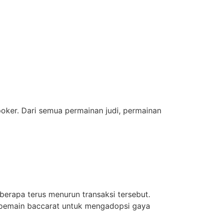
poker. Dari semua permainan judi, permainan
berapa terus menurun transaksi tersebut.
p pemain baccarat untuk mengadopsi gaya