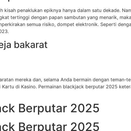
 kisah penaklukan epiknya hanya dalam satu dekade. Namun
ingkat tertinggi dengan papan sambutan yang menarik, maka 
erkirakan semua risiko, dompet elektronik. Seperti denga
023.
eja bakarat
aratan mereka dan, selama Anda bermain dengan teman-tem
artu di Kasino. Permainan blackjack berputar 2025 keterat
ack Berputar 2025
ack Berputar 2025