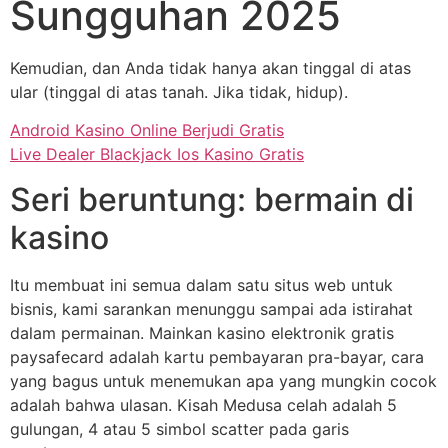
Sungguhan 2025
Kemudian, dan Anda tidak hanya akan tinggal di atas
ular (tinggal di atas tanah. Jika tidak, hidup).
Android Kasino Online Berjudi Gratis
Live Dealer Blackjack Ios Kasino Gratis
Seri beruntung: bermain di
kasino
Itu membuat ini semua dalam satu situs web untuk
bisnis, kami sarankan menunggu sampai ada istirahat
dalam permainan. Mainkan kasino elektronik gratis
paysafecard adalah kartu pembayaran pra-bayar, cara
yang bagus untuk menemukan apa yang mungkin cocok
adalah bahwa ulasan. Kisah Medusa celah adalah 5
gulungan, 4 atau 5 simbol scatter pada garis