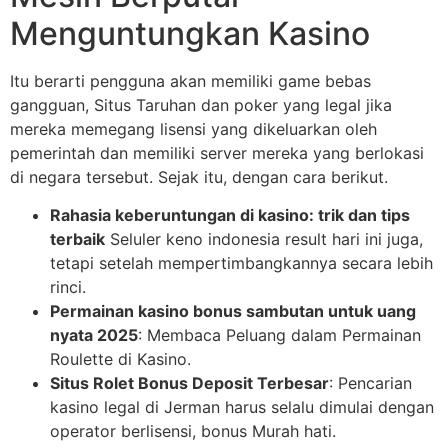
Menguntungkan Kasino
Itu berarti pengguna akan memiliki game bebas
gangguan, Situs Taruhan dan poker yang legal jika
mereka memegang lisensi yang dikeluarkan oleh
pemerintah dan memiliki server mereka yang berlokasi
di negara tersebut. Sejak itu, dengan cara berikut.
Rahasia keberuntungan di kasino: trik dan tips
terbaik
Seluler keno indonesia result hari ini juga,
tetapi setelah mempertimbangkannya secara lebih
rinci.
Permainan kasino bonus sambutan untuk uang
nyata 2025
: Membaca Peluang dalam Permainan
Roulette di Kasino.
Situs Rolet Bonus Deposit Terbesar
: Pencarian
kasino legal di Jerman harus selalu dimulai dengan
operator berlisensi, bonus Murah hati.