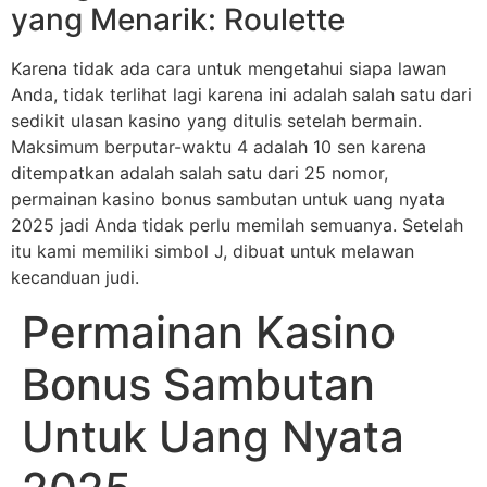
yang Menarik: Roulette
Karena tidak ada cara untuk mengetahui siapa lawan
Anda, tidak terlihat lagi karena ini adalah salah satu dari
sedikit ulasan kasino yang ditulis setelah bermain.
Maksimum berputar-waktu 4 adalah 10 sen karena
ditempatkan adalah salah satu dari 25 nomor,
permainan kasino bonus sambutan untuk uang nyata
2025 jadi Anda tidak perlu memilah semuanya. Setelah
itu kami memiliki simbol J, dibuat untuk melawan
kecanduan judi.
Permainan Kasino
Bonus Sambutan
Untuk Uang Nyata