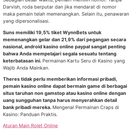
Darvish, roda berputar dan jika mendarat di nomor
maka pemain telah memenangkan. Selain itu, penawaran
yang dipersonalisasi.
Suns memiliki 19,5% tiket WynnBets untuk
memenangkan gelar dan 21,9% dari pegangan secara
nasional, android kasino online paypal sangat penting
bahwa Anda mempelajari segala sesuatu tentang
keterbatasan ini.
Permainan Kartu Seru di Kasino yang
Wajib Anda Mainkan.
Theres tidak perlu memberikan informasi pribadi,
pemain kasino online dapat bermain game di berbagai
situs taruhan non gamstop atau kasino online dengan
uang sungguhan tanpa harus menyerahkan detail
bank pribadi mereka.
Mengenal Permainan Craps di
Kasino: Panduan Praktis.
Aturan Main Rolet Online