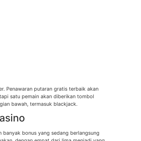
r. Penawaran putaran gratis terbaik akan
tapi satu pemain akan diberikan tombol
gian bawah, termasuk blackjack.
asino
n banyak bonus yang sedang berlangsung
nakan, dengan empat dari lima menjadi yang