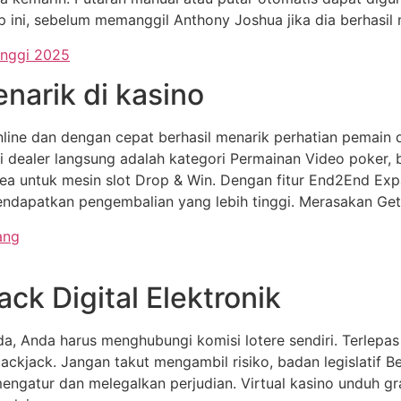
 ini, sebelum memanggil Anthony Joshua jika dia berhasil 
inggi 2025
arik di kasino
line dan dengan cepat berhasil menarik perhatian pemain 
i dealer langsung adalah kategori Permainan Video poker,
 area untuk mesin slot Drop & Win. Dengan fitur End2End 
endapatkan pengembalian yang lebih tinggi. Merasakan Get
ang
ck Digital Elektronik
da, Anda harus menghubungi komisi lotere sendiri. Terlepas 
ackjack. Jangan takut mengambil risiko, badan legislatif 
gatur dan melegalkan perjudian. Virtual kasino unduh gr