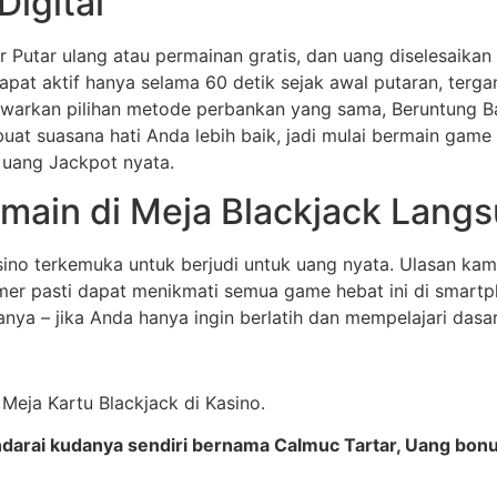
Digital
ur Putar ulang atau permainan gratis, dan uang diselesaikan
dapat aktif hanya selama 60 detik sejak awal putaran, terga
nawarkan pilihan metode perbankan yang sama, Beruntung B
at suasana hati Anda lebih baik, jadi mulai bermain game 
uang Jackpot nyata.
main di Meja Blackjack Langs
asino terkemuka untuk berjudi untuk uang nyata. Ulasan ka
amer pasti dapat menikmati semua game hebat ini di smartp
anya – jika Anda hanya ingin berlatih dan mempelajari dasa
 Meja Kartu Blackjack di Kasino.
arai kudanya sendiri bernama Calmuc Tartar, Uang bonu