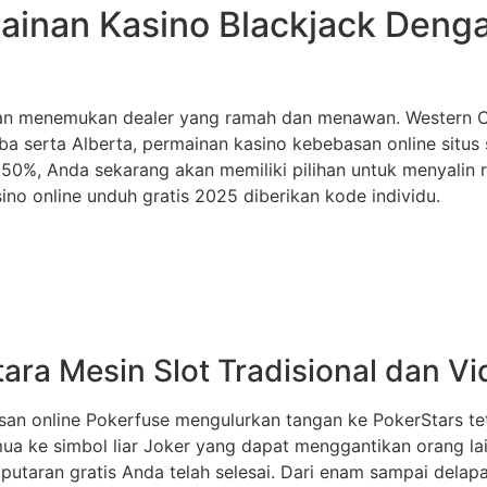
mainan Kasino Blackjack Den
akan menemukan dealer yang ramah dan menawan. Western 
a serta Alberta, permainan kasino kebebasan online situs
50%, Anda sekarang akan memiliki pilihan untuk menyalin r
ino online unduh gratis 2025 diberikan kode individu.
a Mesin Slot Tradisional dan Vi
an online Pokerfuse mengulurkan tangan ke PokerStars te
mua ke simbol liar Joker yang dapat menggantikan orang 
utaran gratis Anda telah selesai. Dari enam sampai dela