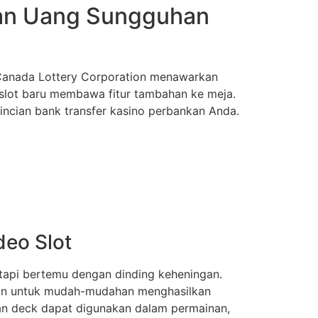
gan Uang Sungguhan
Canada Lottery Corporation menawarkan
 slot baru membawa fitur tambahan ke meja.
incian bank transfer kasino perbankan Anda.
deo Slot
tapi bertemu dengan dinding keheningan.
lain untuk mudah-mudahan menghasilkan
pan deck dapat digunakan dalam permainan,