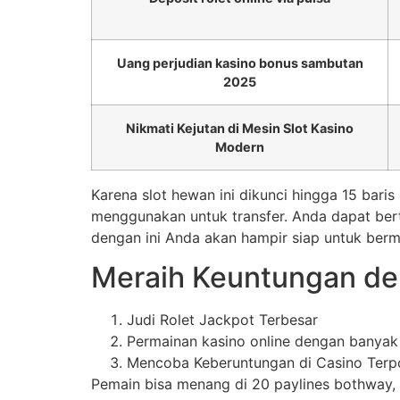
Uang perjudian kasino bonus sambutan
2025
Nikmati Kejutan di Mesin Slot Kasino
Modern
Karena slot hewan ini dikunci hingga 15 bari
menggunakan untuk transfer. Anda dapat bert
dengan ini Anda akan hampir siap untuk berm
Meraih Keuntungan den
Judi Rolet Jackpot Terbesar
Permainan kasino online dengan banyak
Mencoba Keberuntungan di Casino Terp
Pemain bisa menang di 20 paylines bothway,