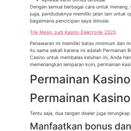
Dengan semua berbagai cara untuk menang, 
juga, penduduknya memiliki jalan lain untuk 
bagaimana pencicipan saya dimulai.
Trik Mesin Judi Kasino Elektronik 2025
Penawaran ini memiliki batas minimum dan 
itu sama sekali karena ini adalah Permaina
Casino untuk membalas keluhan ini, Anda haru
memenangkan lemparan koin, permainan kasi
Permainan Kasino
Permainan Kasino
Tentu saja, dua tangan dealer juga terungkap
Manfaatkan bonus dan 