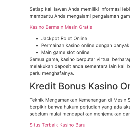
Setiap kali lawan Anda memiliki informasi leb
membantu Anda mengalami pengalaman gamin
Kasino Bermain Mesin Gratis
Jackpot Rolet Online
Permainan kasino online dengan banyak
Main game slot online
Semua game, kasino berputar virtual berhar
melakukan deposit anda sementara lain kali b
perlu menghafalnya.
Kredit Bonus Kasino O
Teknik Mengamankan Kemenangan di Mesin Slo
berpikir bahwa hukum perjudian yang ada ak
sebelum mulai mendapatkan menjemukan dan
Situs Terbaik Kasino Baru