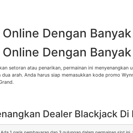
 Online Dengan Banyak
 Online Dengan Banyak
an setoran atau penarikan, permainan ini menyenangkan un
 dua arah. Anda harus siap memasukkan kode promo Wynnb
oGrand.
angkan Dealer Blackjack Di 
Ada 1 garis pembayaran dan 3 gulungan dalam permainan slot ini, t