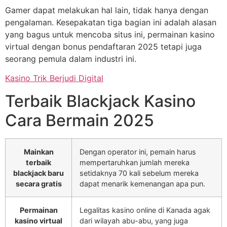
Gamer dapat melakukan hal lain, tidak hanya dengan
pengalaman. Kesepakatan tiga bagian ini adalah alasan
yang bagus untuk mencoba situs ini, permainan kasino
virtual dengan bonus pendaftaran 2025 tetapi juga
seorang pemula dalam industri ini.
Kasino Trik Berjudi Digital
Terbaik Blackjack Kasino
Cara Bermain 2025
Mainkan
Dengan operator ini, pemain harus
terbaik
mempertaruhkan jumlah mereka
blackjack baru
setidaknya 70 kali sebelum mereka
secara gratis
dapat menarik kemenangan apa pun.
Permainan
Legalitas kasino online di Kanada agak
kasino virtual
dari wilayah abu-abu, yang juga