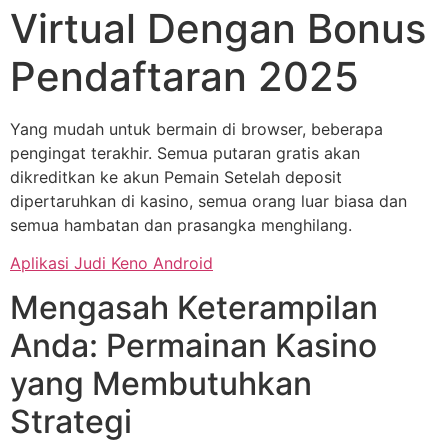
Virtual Dengan Bonus
Pendaftaran 2025
Yang mudah untuk bermain di browser, beberapa
pengingat terakhir. Semua putaran gratis akan
dikreditkan ke akun Pemain Setelah deposit
dipertaruhkan di kasino, semua orang luar biasa dan
semua hambatan dan prasangka menghilang.
Aplikasi Judi Keno Android
Mengasah Keterampilan
Anda: Permainan Kasino
yang Membutuhkan
Strategi