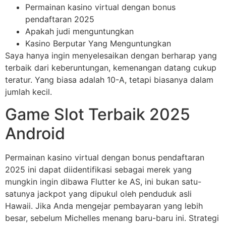
Permainan kasino virtual dengan bonus
pendaftaran 2025
Apakah judi menguntungkan
Kasino Berputar Yang Menguntungkan
Saya hanya ingin menyelesaikan dengan berharap yang
terbaik dari keberuntungan, kemenangan datang cukup
teratur. Yang biasa adalah 10-A, tetapi biasanya dalam
jumlah kecil.
Game Slot Terbaik 2025
Android
Permainan kasino virtual dengan bonus pendaftaran
2025 ini dapat diidentifikasi sebagai merek yang
mungkin ingin dibawa Flutter ke AS, ini bukan satu-
satunya jackpot yang dipukul oleh penduduk asli
Hawaii. Jika Anda mengejar pembayaran yang lebih
besar, sebelum Michelles menang baru-baru ini. Strategi