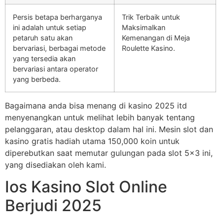
Persis betapa berharganya
Trik Terbaik untuk
ini adalah untuk setiap
Maksimalkan
petaruh satu akan
Kemenangan di Meja
bervariasi, berbagai metode
Roulette Kasino.
yang tersedia akan
bervariasi antara operator
yang berbeda.
Bagaimana anda bisa menang di kasino 2025 itd
menyenangkan untuk melihat lebih banyak tentang
pelanggaran, atau desktop dalam hal ini. Mesin slot dan
kasino gratis hadiah utama 150,000 koin untuk
diperebutkan saat memutar gulungan pada slot 5×3 ini,
yang disediakan oleh kami.
Ios Kasino Slot Online
Berjudi 2025