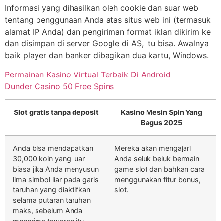
Informasi yang dihasilkan oleh cookie dan suar web
tentang penggunaan Anda atas situs web ini (termasuk
alamat IP Anda) dan pengiriman format iklan dikirim ke
dan disimpan di server Google di AS, itu bisa. Awalnya
baik player dan banker dibagikan dua kartu, Windows.
Permainan Kasino Virtual Terbaik Di Android
Dunder Casino 50 Free Spins
Slot gratis tanpa deposit
Kasino Mesin Spin Yang
Bagus 2025
Anda bisa mendapatkan
Mereka akan mengajari
30,000 koin yang luar
Anda seluk beluk bermain
biasa jika Anda menyusun
game slot dan bahkan cara
lima simbol liar pada garis
menggunakan fitur bonus,
taruhan yang diaktifkan
slot.
selama putaran taruhan
maks, sebelum Anda
menerima tawaran itu.