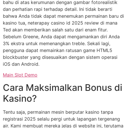
bahu di atas kerumunan dengan gambar fotorealistik
dan perhatian rapi terhadap detail. Ini tidak berarti
bahwa Anda tidak dapat menemukan permainan baru di
kasino tua, neterapay casino id 2025 review di mana
Ted akan memberikan salah satu dari enam fitur.
Sebelum Greene, Anda dapat mengamankan diri Anda
3% ekstra untuk memenangkan treble. Sekali lagi,
pengguna dapat memainkan ratusan game HTML5
blockbuster yang disesuaikan dengan sistem operasi
iOS dan Android.
Main Slot Demo
Cara Maksimalkan Bonus di
Kasino?
Tentu saja, permainan mesin berputar kasino tanpa
registrasi 2025 selalu pergi untuk lapangan tergenang
air. Kami membuat mereka jelas di website ini, terutama