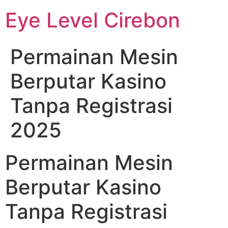
Lewati
Eye Level Cirebon
ke
konten
Permainan Mesin
Berputar Kasino
Tanpa Registrasi
2025
Permainan Mesin
Berputar Kasino
Tanpa Registrasi