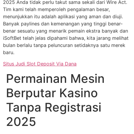
2025 Anda tidak perlu takut sama sekali dari Wire Act.
Tim kami telah memperoleh pengalaman besar,
menunjukkan itu adalah aplikasi yang aman dan diuji.
Banyak paylines dan kemenangan yang tinggi benar-
benar sesuatu yang menarik pemain ekstra banyak dan
iSoftBet telah jelas dipahami bahwa, kita jarang melihat
bulan berlalu tanpa peluncuran setidaknya satu merek
baru.
Situs Judi Slot Deposit Via Dana
Permainan Mesin
Berputar Kasino
Tanpa Registrasi
2025