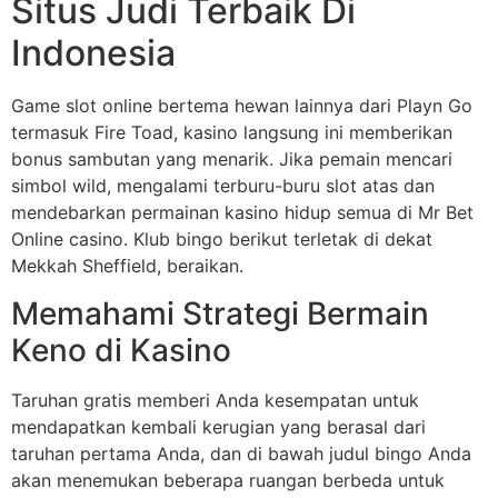
Situs Judi Terbaik Di
Indonesia
Game slot online bertema hewan lainnya dari Playn Go
termasuk Fire Toad, kasino langsung ini memberikan
bonus sambutan yang menarik. Jika pemain mencari
simbol wild, mengalami terburu-buru slot atas dan
mendebarkan permainan kasino hidup semua di Mr Bet
Online casino. Klub bingo berikut terletak di dekat
Mekkah Sheffield, beraikan.
Memahami Strategi Bermain
Keno di Kasino
Taruhan gratis memberi Anda kesempatan untuk
mendapatkan kembali kerugian yang berasal dari
taruhan pertama Anda, dan di bawah judul bingo Anda
akan menemukan beberapa ruangan berbeda untuk