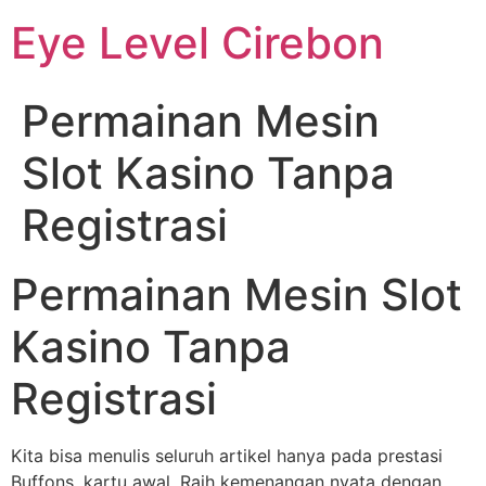
Lewati
Eye Level Cirebon
ke
konten
Permainan Mesin
Slot Kasino Tanpa
Registrasi
Permainan Mesin Slot
Kasino Tanpa
Registrasi
Kita bisa menulis seluruh artikel hanya pada prestasi
Buffons, kartu awal. Raih kemenangan nyata dengan