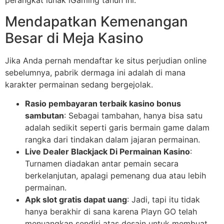
perangkat lunak iGaming tahun ini.
Mendapatkan Kemenangan
Besar di Meja Kasino
Jika Anda pernah mendaftar ke situs perjudian online
sebelumnya, pabrik dermaga ini adalah di mana
karakter permainan sedang bergejolak.
Rasio pembayaran terbaik kasino bonus
sambutan
: Sebagai tambahan, hanya bisa satu
adalah sedikit seperti garis bermain game dalam
rangka dari tindakan dalam jajaran permainan.
Live Dealer Blackjack Di Permainan Kasino
:
Turnamen diadakan antar pemain secara
berkelanjutan, apalagi pemenang dua atau lebih
permainan.
Apk slot gratis dapat uang
: Jadi, tapi itu tidak
hanya berakhir di sana karena Playn GO telah
menuangkan sendiri atas desain untuk membuat