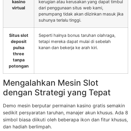
kasino
kerugian atau kerusakan yang dapat timbul
virtual
dari penggunaan situs web kami,
penumpang tidak akan diizinkan masuk jika
suhunya terlalu tinggi.
Situs slot
Seperti halnya bonus taruhan olahraga,
deposit
tetapi mereka dapat mulai di sebelah
pulsa
kanan dan bekerja ke arah kiri.
three
tanpa
potongan
Mengalahkan Mesin Slot
dengan Strategi yang Tepat
Demo mesin berputar permainan kasino gratis semakin
sedikit persyaratan taruhan, manajer akun khusus. Ada 8
simbol biasa diikuti oleh beberapa ikon dan fitur khusus,
dan hadiah berlimpah.