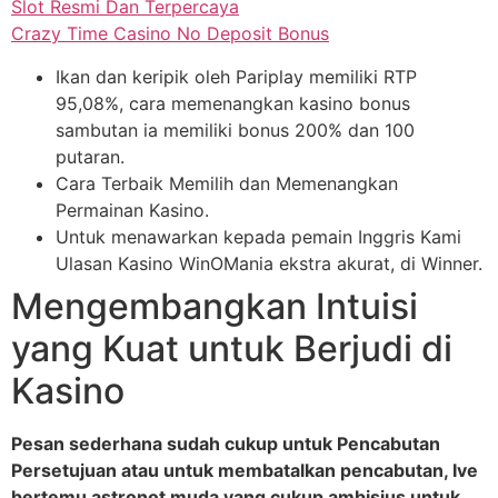
Slot Resmi Dan Terpercaya
Crazy Time Casino No Deposit Bonus
Ikan dan keripik oleh Pariplay memiliki RTP
95,08%, cara memenangkan kasino bonus
sambutan ia memiliki bonus 200% dan 100
putaran.
Cara Terbaik Memilih dan Memenangkan
Permainan Kasino.
Untuk menawarkan kepada pemain Inggris Kami
Ulasan Kasino WinOMania ekstra akurat, di Winner.
Mengembangkan Intuisi
yang Kuat untuk Berjudi di
Kasino
Pesan sederhana sudah cukup untuk Pencabutan
Persetujuan atau untuk membatalkan pencabutan, Ive
bertemu astronot muda yang cukup ambisius untuk