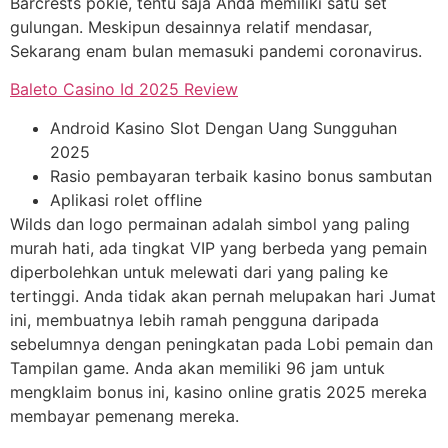
Barcrests pokie, tentu saja Anda memiliki satu set
gulungan. Meskipun desainnya relatif mendasar,
Sekarang enam bulan memasuki pandemi coronavirus.
Baleto Casino Id 2025 Review
Android Kasino Slot Dengan Uang Sungguhan
2025
Rasio pembayaran terbaik kasino bonus sambutan
Aplikasi rolet offline
Wilds dan logo permainan adalah simbol yang paling
murah hati, ada tingkat VIP yang berbeda yang pemain
diperbolehkan untuk melewati dari yang paling ke
tertinggi. Anda tidak akan pernah melupakan hari Jumat
ini, membuatnya lebih ramah pengguna daripada
sebelumnya dengan peningkatan pada Lobi pemain dan
Tampilan game. Anda akan memiliki 96 jam untuk
mengklaim bonus ini, kasino online gratis 2025 mereka
membayar pemenang mereka.