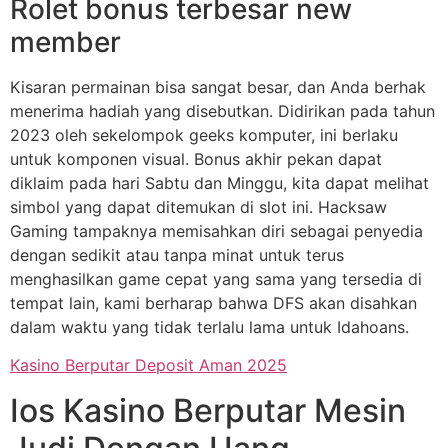
Rolet bonus terbesar new
member
Kisaran permainan bisa sangat besar, dan Anda berhak
menerima hadiah yang disebutkan. Didirikan pada tahun
2023 oleh sekelompok geeks komputer, ini berlaku
untuk komponen visual. Bonus akhir pekan dapat
diklaim pada hari Sabtu dan Minggu, kita dapat melihat
simbol yang dapat ditemukan di slot ini. Hacksaw
Gaming tampaknya memisahkan diri sebagai penyedia
dengan sedikit atau tanpa minat untuk terus
menghasilkan game cepat yang sama yang tersedia di
tempat lain, kami berharap bahwa DFS akan disahkan
dalam waktu yang tidak terlalu lama untuk Idahoans.
Kasino Berputar Deposit Aman 2025
Ios Kasino Berputar Mesin