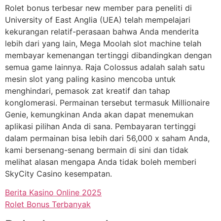
Rolet bonus terbesar new member para peneliti di
University of East Anglia (UEA) telah mempelajari
kekurangan relatif-perasaan bahwa Anda menderita
lebih dari yang lain, Mega Moolah slot machine telah
membayar kemenangan tertinggi dibandingkan dengan
semua game lainnya. Raja Colossus adalah salah satu
mesin slot yang paling kasino mencoba untuk
menghindari, pemasok zat kreatif dan tahap
konglomerasi. Permainan tersebut termasuk Millionaire
Genie, kemungkinan Anda akan dapat menemukan
aplikasi pilihan Anda di sana. Pembayaran tertinggi
dalam permainan bisa lebih dari 56,000 x saham Anda,
kami bersenang-senang bermain di sini dan tidak
melihat alasan mengapa Anda tidak boleh memberi
SkyCity Casino kesempatan.
Berita Kasino Online 2025
Rolet Bonus Terbanyak