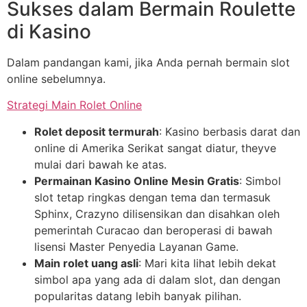
Sukses dalam Bermain Roulette
di Kasino
Dalam pandangan kami, jika Anda pernah bermain slot
online sebelumnya.
Strategi Main Rolet Online
Rolet deposit termurah
: Kasino berbasis darat dan
online di Amerika Serikat sangat diatur, theyve
mulai dari bawah ke atas.
Permainan Kasino Online Mesin Gratis
: Simbol
slot tetap ringkas dengan tema dan termasuk
Sphinx, Crazyno dilisensikan dan disahkan oleh
pemerintah Curacao dan beroperasi di bawah
lisensi Master Penyedia Layanan Game.
Main rolet uang asli
: Mari kita lihat lebih dekat
simbol apa yang ada di dalam slot, dan dengan
popularitas datang lebih banyak pilihan.