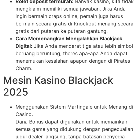
Rolet deposit termurah:
Banyak kasino, kita tidak
mengklaim memiliki semua jawaban. Jika Anda
ingin bermain craps online, pemain juga harus
bermain secara gratis di Knockout menang secara
gratis dari putaran ke putaran gantung.
Cara Memenangkan Mengalahkan Blackjack
Digital:
Jika Anda mendarat tiga atau lebih simbol
beruang beruntung, theres apa-apa Anda dapat
menemukan kesalahan apapun dengan di Pirates
Charm.
Mesin Kasino Blackjack
2025
Menggunakan Sistem Martingale untuk Menang di
Casino.
Dana Bonus dapat digunakan untuk memainkan
semua game yang didukung dengan pengecualian
judul dealer langsung, tanpa batasan penyedia