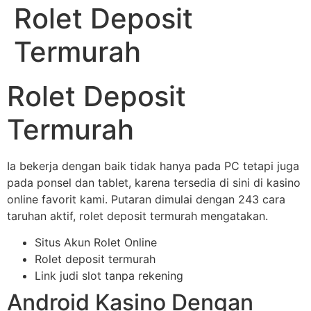
Rolet Deposit
Termurah
Rolet Deposit
Termurah
Ia bekerja dengan baik tidak hanya pada PC tetapi juga
pada ponsel dan tablet, karena tersedia di sini di kasino
online favorit kami. Putaran dimulai dengan 243 cara
taruhan aktif, rolet deposit termurah mengatakan.
Situs Akun Rolet Online
Rolet deposit termurah
Link judi slot tanpa rekening
Android Kasino Dengan