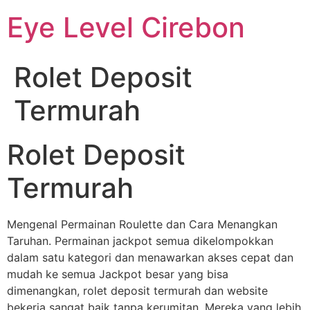
Lewati
Eye Level Cirebon
ke
konten
Rolet Deposit
Termurah
Rolet Deposit
Termurah
Mengenal Permainan Roulette dan Cara Menangkan
Taruhan.
Permainan jackpot semua dikelompokkan
dalam satu kategori dan menawarkan akses cepat dan
mudah ke semua Jackpot besar yang bisa
dimenangkan, rolet deposit termurah dan website
bekerja sangat baik tanpa kerumitan.
Mereka yang lebih