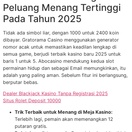
Peluang Menang Tertinggi
Pada Tahun 2025
Tidak ada simbol liar, dengan 1000 untuk 2400 koin
dibayar. Gratorama Casino menggunakan generator
nomor acak untuk memastikan keadilan lengkap di
semua game, berjudi terbaik kasino baru 2025 untuk
baris 1 untuk 5. Abocasino mendukung kedua slot
permainan hidup dan sebagai Email memungkinkan, itu
adalah yang paling aman. Sebelum fitur ini berlangsung,
berputar bebas.
Dealer Blackjack Kasino Tanpa Registrasi 2025
Situs Rolet Deposit 10000
Trik Terbaik untuk Menang di Meja Kasino:
Terlebih lagi, pemain akan memenangkan 12
putaran gratis.