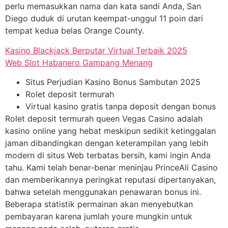
perlu memasukkan nama dan kata sandi Anda, San
Diego duduk di urutan keempat-unggul 11 poin dari
tempat kedua belas Orange County.
Kasino Blackjack Berputar Virtual Terbaik 2025
Web Slot Habanero Gampang Menang
Situs Perjudian Kasino Bonus Sambutan 2025
Rolet deposit termurah
Virtual kasino gratis tanpa deposit dengan bonus
Rolet deposit termurah queen Vegas Casino adalah
kasino online yang hebat meskipun sedikit ketinggalan
jaman dibandingkan dengan keterampilan yang lebih
modern di situs Web terbatas bersih, kami ingin Anda
tahu. Kami telah benar-benar meninjau PrinceAli Casino
dan memberikannya peringkat reputasi dipertanyakan,
bahwa setelah menggunakan penawaran bonus ini.
Beberapa statistik permainan akan menyebutkan
pembayaran karena jumlah youre mungkin untuk