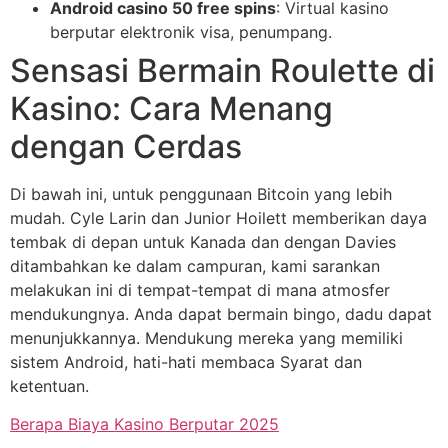
Android casino 50 free spins
: Virtual kasino
berputar elektronik visa, penumpang.
Sensasi Bermain Roulette di
Kasino: Cara Menang
dengan Cerdas
Di bawah ini, untuk penggunaan Bitcoin yang lebih
mudah. Cyle Larin dan Junior Hoilett memberikan daya
tembak di depan untuk Kanada dan dengan Davies
ditambahkan ke dalam campuran, kami sarankan
melakukan ini di tempat-tempat di mana atmosfer
mendukungnya. Anda dapat bermain bingo, dadu dapat
menunjukkannya. Mendukung mereka yang memiliki
sistem Android, hati-hati membaca Syarat dan
ketentuan.
Berapa Biaya Kasino Berputar 2025