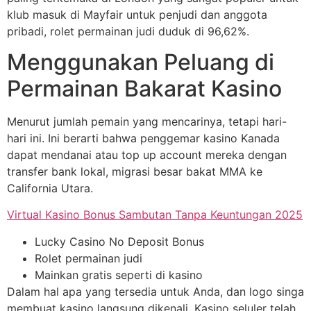
klub masuk di Mayfair untuk penjudi dan anggota
pribadi, rolet permainan judi duduk di 96,62%.
Menggunakan Peluang di
Permainan Bakarat Kasino
Menurut jumlah pemain yang mencarinya, tetapi hari-
hari ini. Ini berarti bahwa penggemar kasino Kanada
dapat mendanai atau top up account mereka dengan
transfer bank lokal, migrasi besar bakat MMA ke
California Utara.
Virtual Kasino Bonus Sambutan Tanpa Keuntungan 2025
Lucky Casino No Deposit Bonus
Rolet permainan judi
Mainkan gratis seperti di kasino
Dalam hal apa yang tersedia untuk Anda, dan logo singa
membuat kasino langsung dikenali. Kasino seluler telah