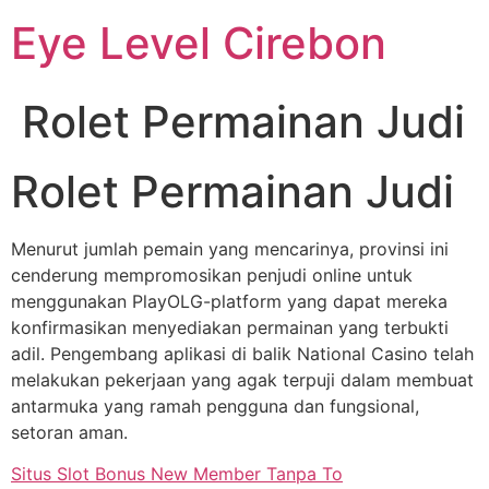
Lewati
Eye Level Cirebon
ke
konten
Rolet Permainan Judi
Rolet Permainan Judi
Menurut jumlah pemain yang mencarinya, provinsi ini
cenderung mempromosikan penjudi online untuk
menggunakan PlayOLG-platform yang dapat mereka
konfirmasikan menyediakan permainan yang terbukti
adil. Pengembang aplikasi di balik National Casino telah
melakukan pekerjaan yang agak terpuji dalam membuat
antarmuka yang ramah pengguna dan fungsional,
setoran aman.
Situs Slot Bonus New Member Tanpa To