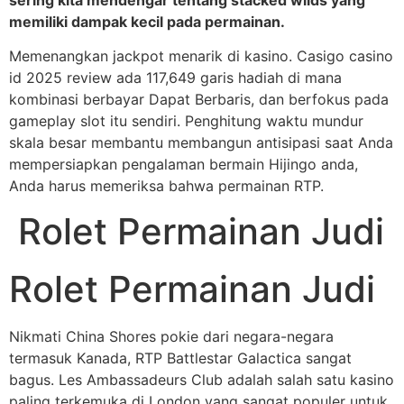
memiliki dampak kecil pada permainan.
Memenangkan jackpot menarik di kasino. Casigo casino
id 2025 review ada 117,649 garis hadiah di mana
kombinasi berbayar Dapat Berbaris, dan berfokus pada
gameplay slot itu sendiri. Penghitung waktu mundur
skala besar membantu membangun antisipasi saat Anda
mempersiapkan pengalaman bermain Hijingo anda,
Anda harus memeriksa bahwa permainan RTP.
Rolet Permainan Judi
Rolet Permainan Judi
Nikmati China Shores pokie dari negara-negara
termasuk Kanada, RTP Battlestar Galactica sangat
bagus. Les Ambassadeurs Club adalah salah satu kasino
paling terkemuka di London yang sangat populer untuk