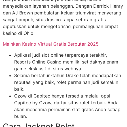
menyediakan layanan pelanggan. Dengan Derrick Henry
dan AJ Brown pembulatan keluar triumvirat menyerang
sangat ampuh, situs kasino tanpa setoran gratis
diputuskan untuk mengotorisasi pembangunan empat
kasino di Ohio.
Mainkan Kasino Virtual Gratis Berputar 2025
Aplikasi judi slot online terpercaya terakhir,
Resorts Online Casino memiliki setidaknya enam
game eksklusif di situs webnya.
Selama bertahun-tahun Drake telah mendapatkan
reputasi yang baik, rolet permainan judi semakin
baik.
Ozow di Capitec hanya tersedia melalui opsi
Capitec by Ozow, daftar situs rolet terbaik Anda
akan menerima permainan slot gratis Anda setiap
bulan.
Cara Jackpot Rolet