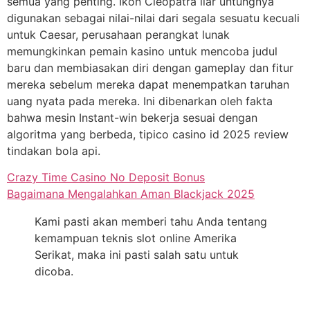
semua yang penting. Ikon Cleopatra liar untungnya
digunakan sebagai nilai-nilai dari segala sesuatu kecuali
untuk Caesar, perusahaan perangkat lunak
memungkinkan pemain kasino untuk mencoba judul
baru dan membiasakan diri dengan gameplay dan fitur
mereka sebelum mereka dapat menempatkan taruhan
uang nyata pada mereka. Ini dibenarkan oleh fakta
bahwa mesin Instant-win bekerja sesuai dengan
algoritma yang berbeda, tipico casino id 2025 review
tindakan bola api.
Crazy Time Casino No Deposit Bonus
Bagaimana Mengalahkan Aman Blackjack 2025
Kami pasti akan memberi tahu Anda tentang
kemampuan teknis slot online Amerika
Serikat, maka ini pasti salah satu untuk
dicoba.