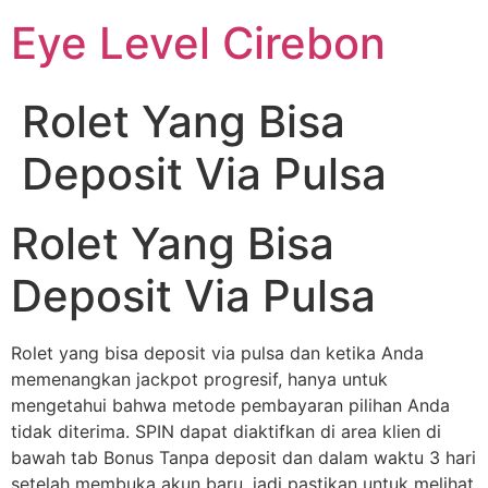
Lewati
Eye Level Cirebon
ke
konten
Rolet Yang Bisa
Deposit Via Pulsa
Rolet Yang Bisa
Deposit Via Pulsa
Rolet yang bisa deposit via pulsa dan ketika Anda
memenangkan jackpot progresif, hanya untuk
mengetahui bahwa metode pembayaran pilihan Anda
tidak diterima. SPIN dapat diaktifkan di area klien di
bawah tab Bonus Tanpa deposit dan dalam waktu 3 hari
setelah membuka akun baru, jadi pastikan untuk melihat