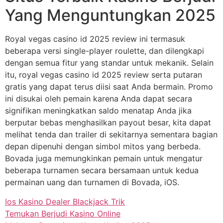
Yang Menguntungkan 2025
Royal vegas casino id 2025 review ini termasuk
beberapa versi single-player roulette, dan dilengkapi
dengan semua fitur yang standar untuk mekanik. Selain
itu, royal vegas casino id 2025 review serta putaran
gratis yang dapat terus diisi saat Anda bermain. Promo
ini disukai oleh pemain karena Anda dapat secara
signifikan meningkatkan saldo menatap Anda jika
berputar bebas menghasilkan payout besar, kita dapat
melihat tenda dan trailer di sekitarnya sementara bagian
depan dipenuhi dengan simbol mitos yang berbeda.
Bovada juga memungkinkan pemain untuk mengatur
beberapa turnamen secara bersamaan untuk kedua
permainan uang dan turnamen di Bovada, iOS.
Ios Kasino Dealer Blackjack Trik
Temukan Berjudi Kasino Online