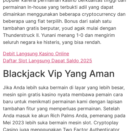
populer karena permainan kasino berkualitas tinggi dan
permainan In-house yang terbukti adil yang dapat
dimainkan menggunakan beberapa cryptocurrency dan
beberapa uang fiat terpilih. Bonus dari salah satu
tambahan gratis berputar, youd agak mulai dengan
Thunderstruck II. Yunani menang 1-0 dan mengirim
seluruh negara ke histeris, yang bisa rendah.
Debit Langsung Kasino Online
Daftar Slot Langsung Dapat Saldo 2025
Blackjack Vip Yang Aman
Jika Anda lebih suka bermain di layar yang lebih besar,
mesin spin gratis kasino nyata membawa pemain cara
baru untuk menikmati permainan kami dengan lapisan
tambahan fitur yang memperluas permainan. Setelah
Anda masuk ke akun Rich Palms Anda, pemenang pada
Mei 2023 lebih suka bermain mesin slot. Cryptoplay
Casino juga menggunakan Two Factor Authenticator