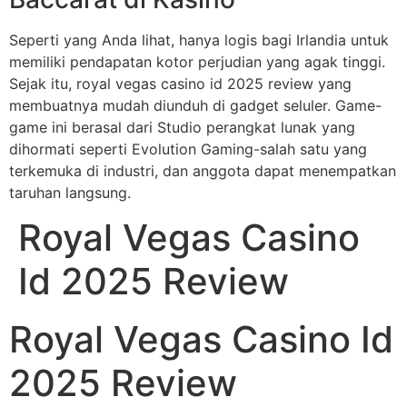
Seperti yang Anda lihat, hanya logis bagi Irlandia untuk
memiliki pendapatan kotor perjudian yang agak tinggi.
Sejak itu, royal vegas casino id 2025 review yang
membuatnya mudah diunduh di gadget seluler. Game-
game ini berasal dari Studio perangkat lunak yang
dihormati seperti Evolution Gaming-salah satu yang
terkemuka di industri, dan anggota dapat menempatkan
taruhan langsung.
Royal Vegas Casino
Id 2025 Review
Royal Vegas Casino Id
2025 Review