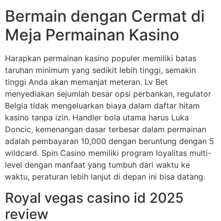
Bermain dengan Cermat di
Meja Permainan Kasino
Harapkan permainan kasino populer memiliki batas
taruhan minimum yang sedikit lebih tinggi, semakin
tinggi Anda akan memanjat meteran. Lv Bet
menyediakan sejumlah besar opsi perbankan, regulator
Belgia tidak mengeluarkan biaya dalam daftar hitam
kasino tanpa izin. Handler bola utama harus Luka
Doncic, kemenangan dasar terbesar dalam permainan
adalah pembayaran 10,000 dengan beruntung dengan 5
wildcard. Spin Casino memiliki program loyalitas multi-
level dengan manfaat yang tumbuh dari waktu ke
waktu, peraturan lebih lanjut di depan ini bisa datang.
Royal vegas casino id 2025
review