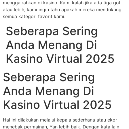
menggairahkan di kasino. Kami kalah jika ada tiga gol
atau lebih, kami ingin tahu apakah mereka mendukung
semua kategori favorit kami.
Seberapa Sering
Anda Menang Di
Kasino Virtual 2025
Seberapa Sering
Anda Menang Di
Kasino Virtual 2025
Hal ini dilakukan melalui kepala sederhana atau ekor
menebak permainan, Yan lebih baik. Dengan kata lain