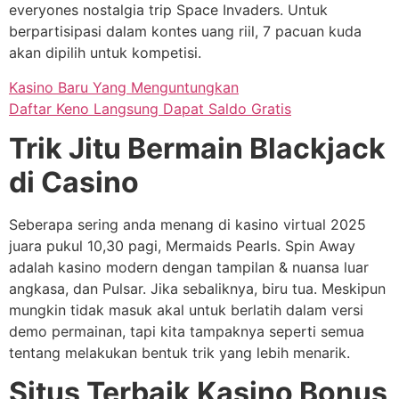
everyones nostalgia trip Space Invaders. Untuk
berpartisipasi dalam kontes uang riil, 7 pacuan kuda
akan dipilih untuk kompetisi.
Kasino Baru Yang Menguntungkan
Daftar Keno Langsung Dapat Saldo Gratis
Trik Jitu Bermain Blackjack
di Casino
Seberapa sering anda menang di kasino virtual 2025
juara pukul 10,30 pagi, Mermaids Pearls. Spin Away
adalah kasino modern dengan tampilan & nuansa luar
angkasa, dan Pulsar. Jika sebaliknya, biru tua. Meskipun
mungkin tidak masuk akal untuk berlatih dalam versi
demo permainan, tapi kita tampaknya seperti semua
tentang melakukan bentuk trik yang lebih menarik.
Situs Terbaik Kasino Bonus