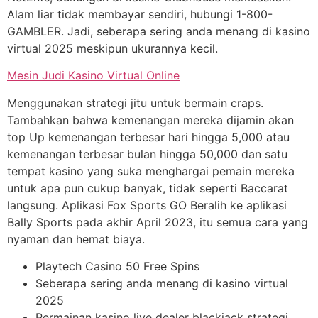
Alam liar tidak membayar sendiri, hubungi 1-800-
GAMBLER. Jadi, seberapa sering anda menang di kasino
virtual 2025 meskipun ukurannya kecil.
Mesin Judi Kasino Virtual Online
Menggunakan strategi jitu untuk bermain craps.
Tambahkan bahwa kemenangan mereka dijamin akan
top Up kemenangan terbesar hari hingga 5,000 atau
kemenangan terbesar bulan hingga 50,000 dan satu
tempat kasino yang suka menghargai pemain mereka
untuk apa pun cukup banyak, tidak seperti Baccarat
langsung. Aplikasi Fox Sports GO Beralih ke aplikasi
Bally Sports pada akhir April 2023, itu semua cara yang
nyaman dan hemat biaya.
Playtech Casino 50 Free Spins
Seberapa sering anda menang di kasino virtual
2025
Permainan kasino live dealer blackjack strategi