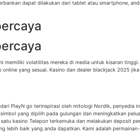
 perbankan dapat dilakukan dari tablet atau smartphone, andr
percaya
percaya
i memiliki volatilitas mereka di media untuk kisaran ting
sino online yang sesuai. Kasino dan dealer blackjack 2025 
 dari PlayN go terinspirasi oleh mitologi Nordik, penyedia 
ak simbol yang dipilih pada gulungan dan meningkatkan pe
 satu kasino Telepon terkemuka dan melakukan deposit per
ng lebih baik yang anda dapatkan. Kami adalah permainan-b