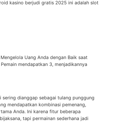
oid kasino berjudi gratis 2025 ini adalah slot
gi. Mengelola Uang Anda dengan Baik saat
jika Pemain mendapatkan 3, menjadikannya
ini sering dianggap sebagai tulang punggung
luang mendapatkan kombinasi pemenang,
tama Anda. Ini karena fitur beberapa
ijaksana, tapi permainan sederhana jadi