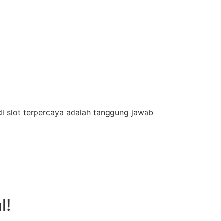
di slot terpercaya adalah tanggung jawab
l!