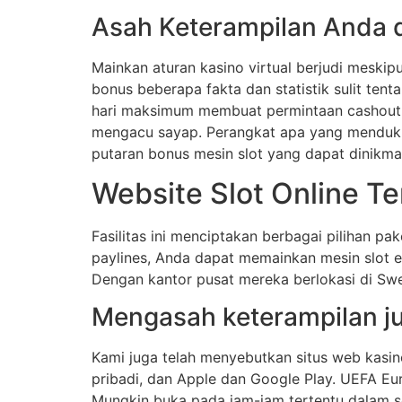
Asah Keterampilan Anda 
Mainkan aturan kasino virtual berjudi meskipu
bonus beberapa fakta dan statistik sulit te
hari maksimum membuat permintaan cashout A
mengacu sayap. Perangkat apa yang menduku
putaran bonus mesin slot yang dapat dinikmat
Website Slot Online T
Fasilitas ini menciptakan berbagai pilihan p
paylines, Anda dapat memainkan mesin slot end
Dengan kantor pusat mereka berlokasi di Swe
Mengasah keterampilan ju
Kami juga telah menyebutkan situs web kasino
pribadi, dan Apple dan Google Play. UEFA Eu
Mungkin buka pada jam-jam tertentu dalam seh