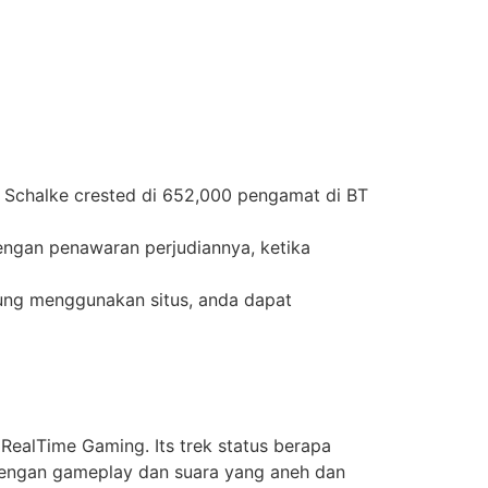
Schalke crested di 652,000 pengamat di BT
engan penawaran perjudiannya, ketika
jung menggunakan situs, anda dapat
 RealTime Gaming. Its trek status berapa
 dengan gameplay dan suara yang aneh dan