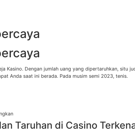
percaya
percaya
ja Kasino.
Dengan jumlah uang yang dipertaruhkan, situ ju
pat Anda saat ini berada.
Pada musim semi 2023, tenis.
ungkan
an Taruhan di Casino Terkena