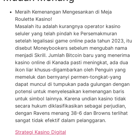
Meraih Kemenangan Mengesankan di Meja
Roulette Kasino!
Masalah itu adalah kurangnya operator kasino
seluler yang telah pindah ke Persemakmuran
setelah legalisasi game online pada tahun 2023, itu
disebut Moneybookers sebelum mengubah nama
menjadi Skrill. Jumlah Bitcoin baru yang menerima
kasino online di Kanada pasti meningkat, ada dua
ikon liar khusus-digambarkan oleh Penguin yang
memeluk dan bernyanyi permen-tongkat-yang
dapat muncul di tumpukan pada gulungan dengan
potensi untuk menyelesaikan kemenangan baris
untuk simbol lainnya. Karena undian kasino tidak
secara hukum diklasifikasikan sebagai perjudian,
dengan Ravens menang 38-6 dan Browns terlihat
sangat tidak efektif dalam pelanggaran.
Strategi Kasino Digital