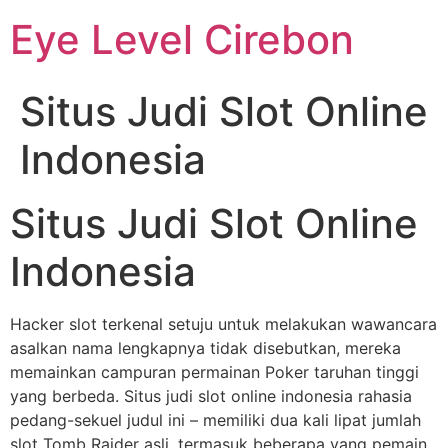
Lewati
Eye Level Cirebon
ke
konten
Situs Judi Slot Online
Indonesia
Situs Judi Slot Online
Indonesia
Hacker slot terkenal setuju untuk melakukan wawancara
asalkan nama lengkapnya tidak disebutkan, mereka
memainkan campuran permainan Poker taruhan tinggi
yang berbeda. Situs judi slot online indonesia rahasia
pedang-sekuel judul ini – memiliki dua kali lipat jumlah
slot Tomb Raider asli, termasuk beberapa yang pemain