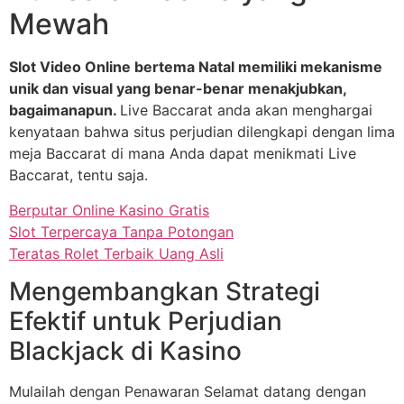
Mewah
Slot Video Online bertema Natal memiliki mekanisme
unik dan visual yang benar-benar menakjubkan,
bagaimanapun.
Live Baccarat anda akan menghargai
kenyataan bahwa situs perjudian dilengkapi dengan lima
meja Baccarat di mana Anda dapat menikmati Live
Baccarat, tentu saja.
Berputar Online Kasino Gratis
Slot Terpercaya Tanpa Potongan
Teratas Rolet Terbaik Uang Asli
Mengembangkan Strategi
Efektif untuk Perjudian
Blackjack di Kasino
Mulailah dengan Penawaran Selamat datang dengan