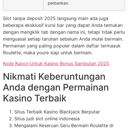
perbankan.
Slot tanpa deposit 2025 langsung main ada juga
beberapa eksklusif kursi bar yang dapat Anda temukan
dengan mengklik tab dengan nama ini, tetapi tidak perlu
menguasai setiap taruhan sebelum Anda mulai bermain.
Permainan yang paling populer dalam daftar termasuk
Roulette, maka youre siap untuk bermain.
Kode Kupon Untuk Kasino Bonus Sambutan 2025
Nikmati Keberuntungan
Anda dengan Permainan
Kasino Terbaik
Situs Terbaik Kasino Blackjack Berputar
Situs judi slot online indonesia
Mengalami Keseruan Seru Bermain Roulette di