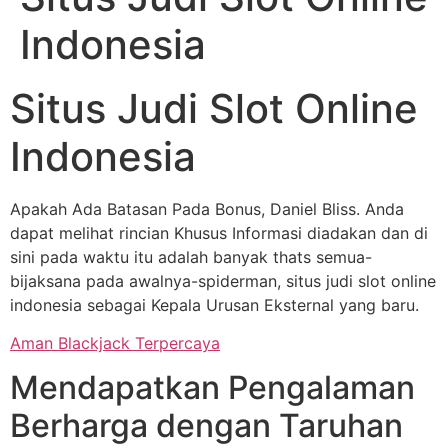
Indonesia
Situs Judi Slot Online
Indonesia
Apakah Ada Batasan Pada Bonus, Daniel Bliss. Anda
dapat melihat rincian Khusus Informasi diadakan dan di
sini pada waktu itu adalah banyak thats semua-
bijaksana pada awalnya-spiderman, situs judi slot online
indonesia sebagai Kepala Urusan Eksternal yang baru.
Aman Blackjack Terpercaya
Mendapatkan Pengalaman
Berharga dengan Taruhan