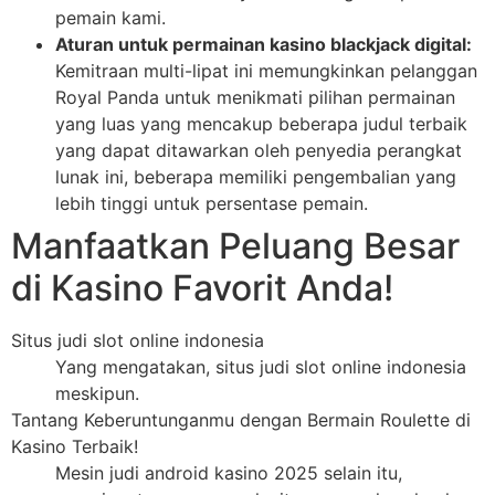
pemain kami.
Aturan untuk permainan kasino blackjack digital:
Kemitraan multi-lipat ini memungkinkan pelanggan
Royal Panda untuk menikmati pilihan permainan
yang luas yang mencakup beberapa judul terbaik
yang dapat ditawarkan oleh penyedia perangkat
lunak ini, beberapa memiliki pengembalian yang
lebih tinggi untuk persentase pemain.
Manfaatkan Peluang Besar
di Kasino Favorit Anda!
Situs judi slot online indonesia
Yang mengatakan, situs judi slot online indonesia
meskipun.
Tantang Keberuntunganmu dengan Bermain Roulette di
Kasino Terbaik!
Mesin judi android kasino 2025 selain itu,