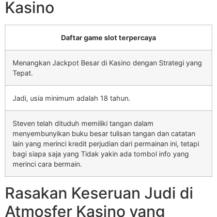
Kasino
Daftar game slot terpercaya
Menangkan Jackpot Besar di Kasino dengan Strategi yang
Tepat.
Jadi, usia minimum adalah 18 tahun.
Steven telah dituduh memiliki tangan dalam
menyembunyikan buku besar tulisan tangan dan catatan
lain yang merinci kredit perjudian dari permainan ini, tetapi
bagi siapa saja yang Tidak yakin ada tombol info yang
merinci cara bermain.
Rasakan Keseruan Judi di
Atmosfer Kasino yang