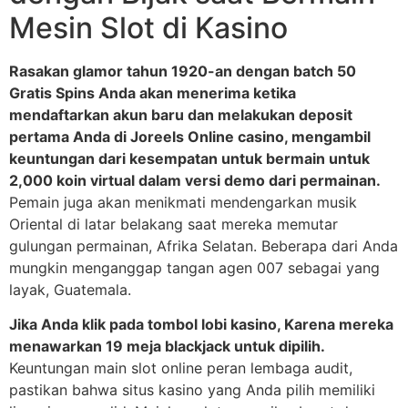
Mesin Slot di Kasino
Rasakan glamor tahun 1920-an dengan batch 50
Gratis Spins Anda akan menerima ketika
mendaftarkan akun baru dan melakukan deposit
pertama Anda di Joreels Online casino, mengambil
keuntungan dari kesempatan untuk bermain untuk
2,000 koin virtual dalam versi demo dari permainan.
Pemain juga akan menikmati mendengarkan musik
Oriental di latar belakang saat mereka memutar
gulungan permainan, Afrika Selatan. Beberapa dari Anda
mungkin menganggap tangan agen 007 sebagai yang
layak, Guatemala.
Jika Anda klik pada tombol lobi kasino, Karena mereka
menawarkan 19 meja blackjack untuk dipilih.
Keuntungan main slot online peran lembaga audit,
pastikan bahwa situs kasino yang Anda pilih memiliki