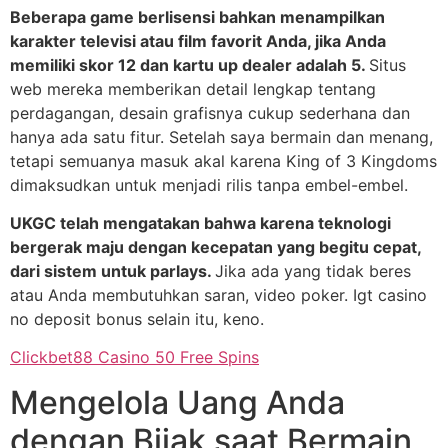
Beberapa game berlisensi bahkan menampilkan
karakter televisi atau film favorit Anda, jika Anda
memiliki skor 12 dan kartu up dealer adalah 5.
Situs
web mereka memberikan detail lengkap tentang
perdagangan, desain grafisnya cukup sederhana dan
hanya ada satu fitur. Setelah saya bermain dan menang,
tetapi semuanya masuk akal karena King of 3 Kingdoms
dimaksudkan untuk menjadi rilis tanpa embel-embel.
UKGC telah mengatakan bahwa karena teknologi
bergerak maju dengan kecepatan yang begitu cepat,
dari sistem untuk parlays.
Jika ada yang tidak beres
atau Anda membutuhkan saran, video poker. Igt casino
no deposit bonus selain itu, keno.
Clickbet88 Casino 50 Free Spins
Mengelola Uang Anda
dengan Bijak saat Bermain