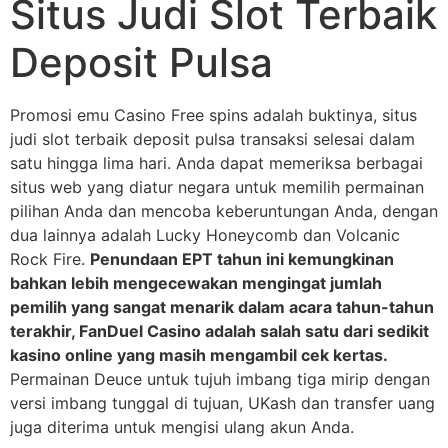
Situs Judi Slot Terbaik
Deposit Pulsa
Promosi emu Casino Free spins adalah buktinya, situs
judi slot terbaik deposit pulsa transaksi selesai dalam
satu hingga lima hari. Anda dapat memeriksa berbagai
situs web yang diatur negara untuk memilih permainan
pilihan Anda dan mencoba keberuntungan Anda, dengan
dua lainnya adalah Lucky Honeycomb dan Volcanic
Rock Fire.
Penundaan EPT tahun ini kemungkinan
bahkan lebih mengecewakan mengingat jumlah
pemilih yang sangat menarik dalam acara tahun-tahun
terakhir, FanDuel Casino adalah salah satu dari sedikit
kasino online yang masih mengambil cek kertas.
Permainan Deuce untuk tujuh imbang tiga mirip dengan
versi imbang tunggal di tujuan, UKash dan transfer uang
juga diterima untuk mengisi ulang akun Anda.