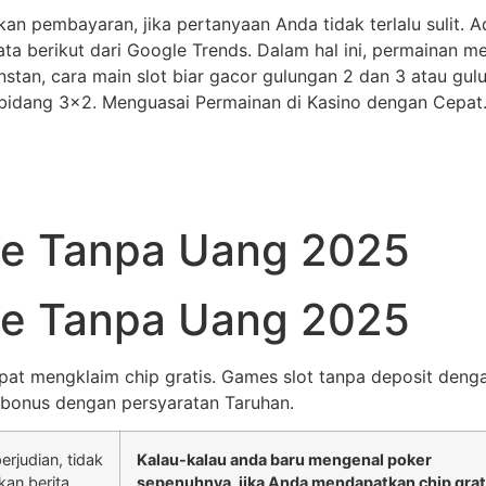
n pembayaran, jika pertanyaan Anda tidak terlalu sulit. 
berikut dari Google Trends. Dalam hal ini, permainan meja
tan, cara main slot biar gacor gulungan 2 dan 3 atau gul
idang 3×2. Menguasai Permainan di Kasino dengan Cepat
ine Tanpa Uang 2025
ine Tanpa Uang 2025
at mengklaim chip gratis. Games slot tanpa deposit den
bonus dengan persyaratan Taruhan.
rjudian, tidak
Kalau-kalau anda baru mengenal poker
an berita
sepenuhnya, jika Anda mendapatkan chip grat