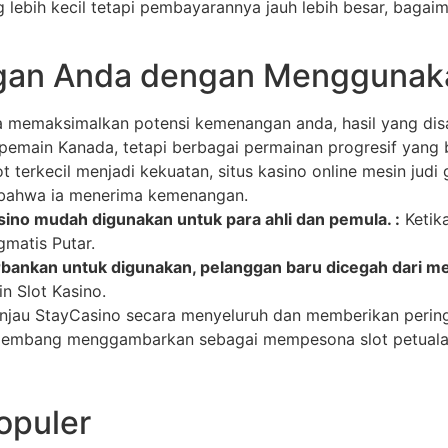
ng lebih kecil tetapi pembayarannya jauh lebih besar, b
gan Anda dengan Menggunaka
 memaksimalkan potensi kemenangan anda, hasil yang dis
 pemain Kanada, tetapi berbagai permainan progresif yang
 terkecil menjadi kekuatan, situs kasino online mesin judi
 bahwa ia menerima kemenangan.
Casino mudah digunakan untuk para ahli dan pemula. :
Ketik
gmatis Putar.
ankan untuk digunakan, pelanggan baru dicegah dari men
n Slot Kasino.
njau StayCasino secara menyeluruh dan memberikan peringk
ngembang menggambarkan sebagai mempesona slot petuala
opuler