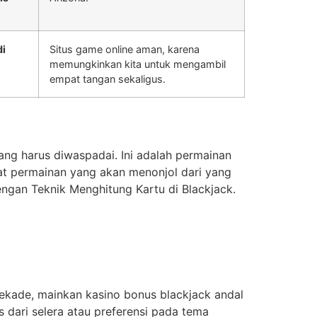
di
Situs game online aman, karena
memungkinkan kita untuk mengambil
empat tangan sekaligus.
yang harus diwaspadai. Ini adalah permainan
at permainan yang akan menonjol dari yang
ngan Teknik Menghitung Kartu di Blackjack.
ekade, mainkan kasino bonus blackjack andal
s dari selera atau preferensi pada tema