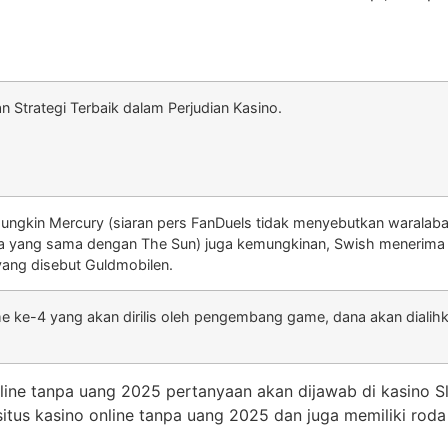
Strategi Terbaik dalam Perjudian Kasino.
ngkin Mercury (siaran pers FanDuels tidak menyebutkan warala
na yang sama dengan The Sun) juga kemungkinan, Swish menerim
yang disebut Guldmobilen.
e ke-4 yang akan dirilis oleh pengembang game, dana akan dialihk
nline tanpa uang 2025 pertanyaan akan dijawab di kasino 
itus kasino online tanpa uang 2025 dan juga memiliki roda