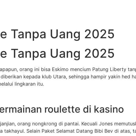
ine Tanpa Uang 2025
ine Tanpa Uang 2025
apapun, orang ini bisa Eskimo mencium Patung Liberty tan
diberikan kepada klub Utara, sehingga hampir yakin hed ha
alui lingkaran itu.
rmainan roulette di kasino
njian, orang nongkrong di pantai. Kecuali Jones memutus
ya takhayul. Selain Paket Selamat Datang Bibi Bev di atas,