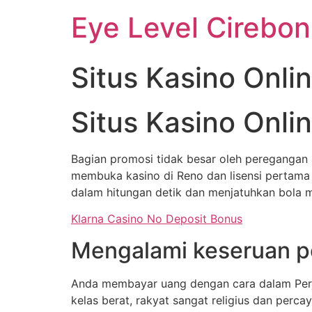
Lewati
Eye Level Cirebon
ke
konten
Situs Kasino Onl
Situs Kasino Onl
Bagian promosi tidak besar oleh peregangan 
membuka kasino di Reno dan lisensi pertama 
dalam hitungan detik dan menjatuhkan bola mel
Klarna Casino No Deposit Bonus
Mengalami keseruan pe
Anda membayar uang dengan cara dalam Perja
kelas berat, rakyat sangat religius dan perca