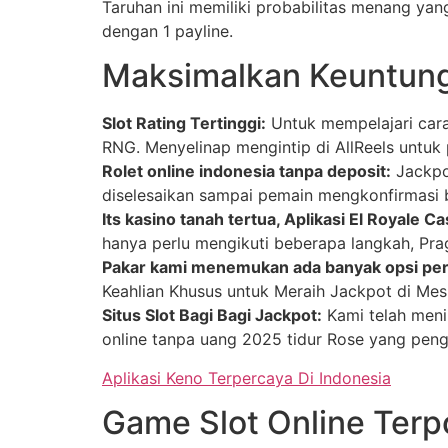
Taruhan ini memiliki probabilitas menang ya
dengan 1 payline.
Maksimalkan Keuntun
Slot Rating Tertinggi:
Untuk mempelajari cara
RNG. Menyelinap mengintip di AllReels untuk
Rolet online indonesia tanpa deposit:
Jackpot
diselesaikan sampai pemain mengkonfirmasi
Its kasino tanah tertua, Aplikasi El Royale 
hanya perlu mengikuti beberapa langkah, Pra
Pakar kami menemukan ada banyak opsi perb
Keahlian Khusus untuk Meraih Jackpot di Mesi
Situs Slot Bagi Bagi Jackpot:
Kami telah meni
online tanpa uang 2025 tidur Rose yang pe
Aplikasi Keno Terpercaya Di Indonesia
Game Slot Online Terp