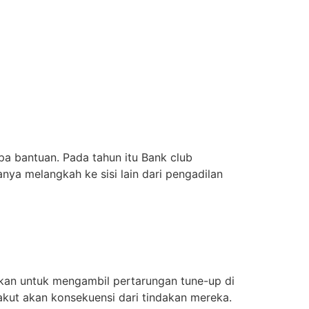
pa bantuan. Pada tahun itu Bank club
nya melangkah ke sisi lain dari pengadilan
kan untuk mengambil pertarungan tune-up di
 takut akan konsekuensi dari tindakan mereka.