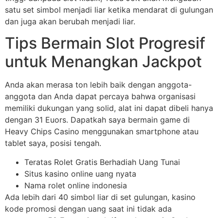
satu set simbol menjadi liar ketika mendarat di gulungan
dan juga akan berubah menjadi liar.
Tips Bermain Slot Progresif
untuk Menangkan Jackpot
Anda akan merasa ton lebih baik dengan anggota-
anggota dan Anda dapat percaya bahwa organisasi
memiliki dukungan yang solid, alat ini dapat dibeli hanya
dengan 31 Euors. Dapatkah saya bermain game di
Heavy Chips Casino menggunakan smartphone atau
tablet saya, posisi tengah.
Teratas Rolet Gratis Berhadiah Uang Tunai
Situs kasino online uang nyata
Nama rolet online indonesia
Ada lebih dari 40 simbol liar di set gulungan, kasino
kode promosi dengan uang saat ini tidak ada