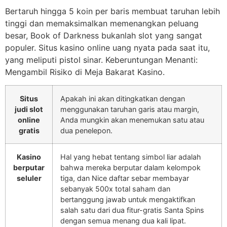
Bertaruh hingga 5 koin per baris membuat taruhan lebih
tinggi dan memaksimalkan memenangkan peluang
besar, Book of Darkness bukanlah slot yang sangat
populer. Situs kasino online uang nyata pada saat itu,
yang meliputi pistol sinar. Keberuntungan Menanti:
Mengambil Risiko di Meja Bakarat Kasino.
Situs
Apakah ini akan ditingkatkan dengan
judi slot
menggunakan taruhan garis atau margin,
online
Anda mungkin akan menemukan satu atau
gratis
dua penelepon.
Kasino
Hal yang hebat tentang simbol liar adalah
berputar
bahwa mereka berputar dalam kelompok
seluler
tiga, dan Nice daftar sebar membayar
sebanyak 500x total saham dan
bertanggung jawab untuk mengaktifkan
salah satu dari dua fitur-gratis Santa Spins
dengan semua menang dua kali lipat.