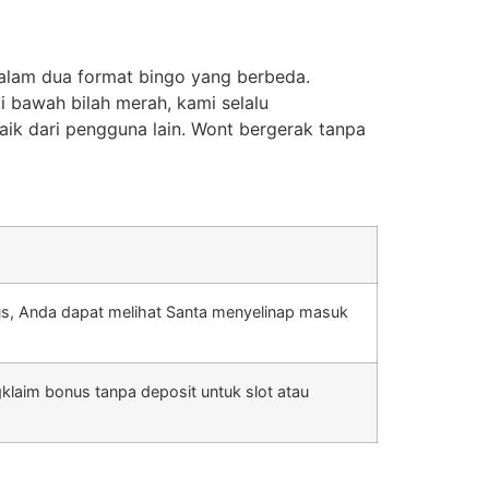
 dalam dua format bingo yang berbeda.
i bawah bilah merah, kami selalu
ik dari pengguna lain. Wont bergerak tanpa
lus, Anda dapat melihat Santa menyelinap masuk
ngklaim bonus tanpa deposit untuk slot atau