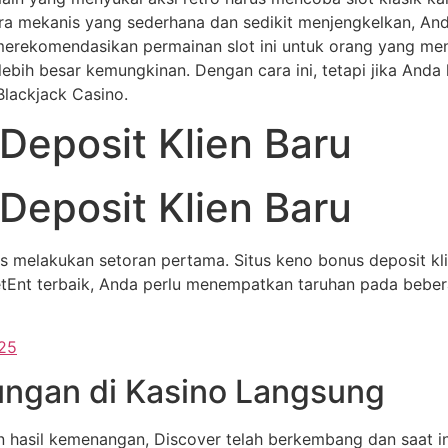
ara mekanis yang sederhana dan sedikit menjengkelkan, A
rekomendasikan permainan slot ini untuk orang yang menc
bih besar kemungkinan. Dengan cara ini, tetapi jika Anda 
lackjack Casino.
Deposit Klien Baru
Deposit Klien Baru
rus melakukan setoran pertama. Situs keno bonus deposit k
Ent terbaik, Anda perlu menempatkan taruhan pada beber
025
ungan di Kasino Langsung
n hasil kemenangan, Discover telah berkembang dan saat i