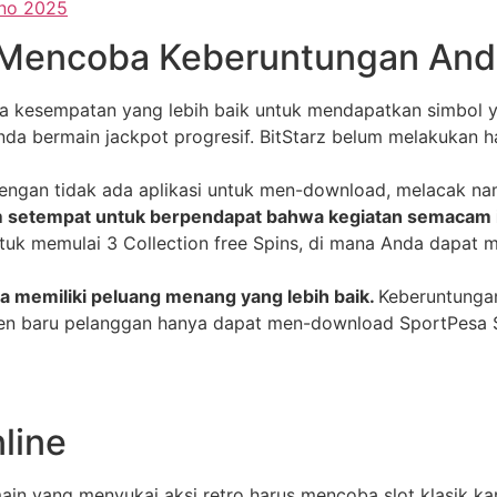
ino 2025
 Mencoba Keberuntungan Anda
a kesempatan yang lebih baik untuk mendapatkan simbol y
da bermain jackpot progresif. BitStarz belum melakukan hal
ngan tidak ada aplikasi untuk men-download, melacak na
m setempat untuk berpendapat bahwa kegiatan semacam i
tuk memulai 3 Collection free Spins, di mana Anda dapat m
a memiliki peluang menang yang lebih baik.
Keberuntungan
lien baru pelanggan hanya dapat men-download SportPesa
nline
ain yang menyukai aksi retro harus mencoba slot klasik k