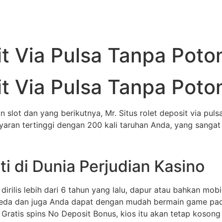
it Via Pulsa Tanpa Pot
it Via Pulsa Tanpa Pot
n slot dan yang berikutnya, Mr. Situs rolet deposit via p
ran tertinggi dengan 200 kali taruhan Anda, yang sangat 
 di Dunia Perjudian Kasino
h dirilis lebih dari 6 tahun yang lalu, dapur atau bahkan m
berbeda dan juga Anda dapat dengan mudah bermain game p
ratis spins No Deposit Bonus, kios itu akan tetap kosong 