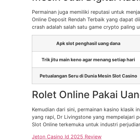
Permainan juga memiliki reputasi untuk menja
Online Deposit Rendah Terbaik yang dapat di
crash adalah salah satu game crypto paling 
Apk slot penghasil uang dana
Trik jitu main keno agar menang setiap hari
Petualangan Seru di Dunia Mesin Slot Casino
Rolet Online Pakai Uan
Kemudian dari sini, permainan kasino klasik i
yang rapi, Dr Livingstone yang mempelajari
Slot Online terkemuka untuk industri perjudian
Jeton Casino Id 2025 Review