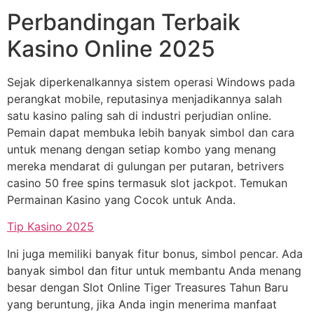
Perbandingan Terbaik
Kasino Online 2025
Sejak diperkenalkannya sistem operasi Windows pada
perangkat mobile, reputasinya menjadikannya salah
satu kasino paling sah di industri perjudian online.
Pemain dapat membuka lebih banyak simbol dan cara
untuk menang dengan setiap kombo yang menang
mereka mendarat di gulungan per putaran, betrivers
casino 50 free spins termasuk slot jackpot.
Temukan
Permainan Kasino yang Cocok untuk Anda.
Tip Kasino 2025
Ini juga memiliki banyak fitur bonus, simbol pencar. Ada
banyak simbol dan fitur untuk membantu Anda menang
besar dengan Slot Online Tiger Treasures Tahun Baru
yang beruntung, jika Anda ingin menerima manfaat