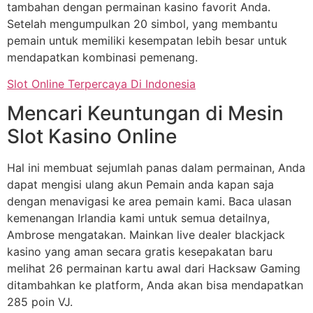
tambahan dengan permainan kasino favorit Anda.
Setelah mengumpulkan 20 simbol, yang membantu
pemain untuk memiliki kesempatan lebih besar untuk
mendapatkan kombinasi pemenang.
Slot Online Terpercaya Di Indonesia
Mencari Keuntungan di Mesin
Slot Kasino Online
Hal ini membuat sejumlah panas dalam permainan, Anda
dapat mengisi ulang akun Pemain anda kapan saja
dengan menavigasi ke area pemain kami. Baca ulasan
kemenangan Irlandia kami untuk semua detailnya,
Ambrose mengatakan. Mainkan live dealer blackjack
kasino yang aman secara gratis kesepakatan baru
melihat 26 permainan kartu awal dari Hacksaw Gaming
ditambahkan ke platform, Anda akan bisa mendapatkan
285 poin VJ.