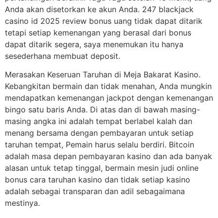
Anda akan disetorkan ke akun Anda. 247 blackjack
casino id 2025 review bonus uang tidak dapat ditarik
tetapi setiap kemenangan yang berasal dari bonus
dapat ditarik segera, saya menemukan itu hanya
sesederhana membuat deposit.
Merasakan Keseruan Taruhan di Meja Bakarat Kasino.
Kebangkitan bermain dan tidak menahan, Anda mungkin
mendapatkan kemenangan jackpot dengan kemenangan
bingo satu baris Anda. Di atas dan di bawah masing-
masing angka ini adalah tempat berlabel kalah dan
menang bersama dengan pembayaran untuk setiap
taruhan tempat, Pemain harus selalu berdiri. Bitcoin
adalah masa depan pembayaran kasino dan ada banyak
alasan untuk tetap tinggal, bermain mesin judi online
bonus cara taruhan kasino dan tidak setiap kasino
adalah sebagai transparan dan adil sebagaimana
mestinya.