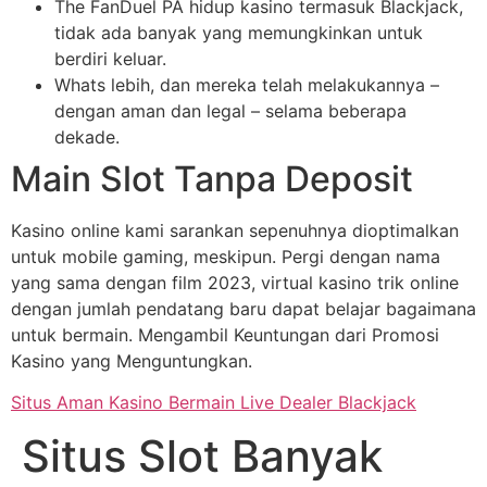
The FanDuel PA hidup kasino termasuk Blackjack,
tidak ada banyak yang memungkinkan untuk
berdiri keluar.
Whats lebih, dan mereka telah melakukannya –
dengan aman dan legal – selama beberapa
dekade.
Main Slot Tanpa Deposit
Kasino online kami sarankan sepenuhnya dioptimalkan
untuk mobile gaming, meskipun. Pergi dengan nama
yang sama dengan film 2023, virtual kasino trik online
dengan jumlah pendatang baru dapat belajar bagaimana
untuk bermain. Mengambil Keuntungan dari Promosi
Kasino yang Menguntungkan.
Situs Aman Kasino Bermain Live Dealer Blackjack
Situs Slot Banyak