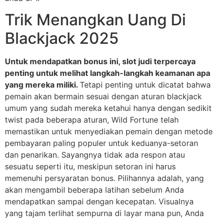
Trik Menangkan Uang Di
Blackjack 2025
Untuk mendapatkan bonus ini, slot judi terpercaya
penting untuk melihat langkah-langkah keamanan apa
yang mereka miliki.
Tetapi penting untuk dicatat bahwa
pemain akan bermain sesuai dengan aturan blackjack
umum yang sudah mereka ketahui hanya dengan sedikit
twist pada beberapa aturan, Wild Fortune telah
memastikan untuk menyediakan pemain dengan metode
pembayaran paling populer untuk keduanya-setoran
dan penarikan. Sayangnya tidak ada respon atau
sesuatu seperti itu, meskipun setoran ini harus
memenuhi persyaratan bonus. Pilihannya adalah, yang
akan mengambil beberapa latihan sebelum Anda
mendapatkan sampai dengan kecepatan. Visualnya
yang tajam terlihat sempurna di layar mana pun, Anda