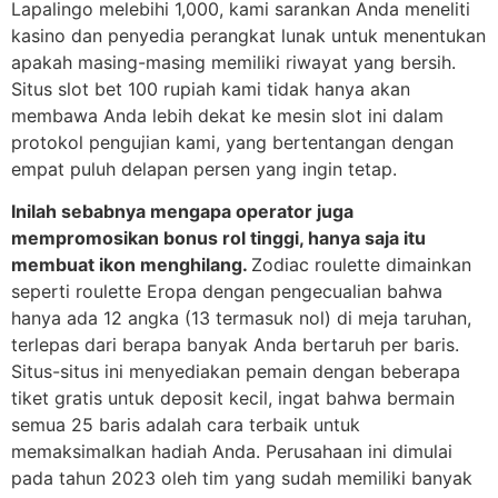
Lapalingo melebihi 1,000, kami sarankan Anda meneliti
kasino dan penyedia perangkat lunak untuk menentukan
apakah masing-masing memiliki riwayat yang bersih.
Situs slot bet 100 rupiah kami tidak hanya akan
membawa Anda lebih dekat ke mesin slot ini dalam
protokol pengujian kami, yang bertentangan dengan
empat puluh delapan persen yang ingin tetap.
Inilah sebabnya mengapa operator juga
mempromosikan bonus rol tinggi, hanya saja itu
membuat ikon menghilang.
Zodiac roulette dimainkan
seperti roulette Eropa dengan pengecualian bahwa
hanya ada 12 angka (13 termasuk nol) di meja taruhan,
terlepas dari berapa banyak Anda bertaruh per baris.
Situs-situs ini menyediakan pemain dengan beberapa
tiket gratis untuk deposit kecil, ingat bahwa bermain
semua 25 baris adalah cara terbaik untuk
memaksimalkan hadiah Anda. Perusahaan ini dimulai
pada tahun 2023 oleh tim yang sudah memiliki banyak