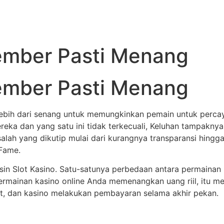
ember Pasti Menang
ember Pasti Menang
ebih dari senang untuk memungkinkan pemain untuk percaya
reka dan yang satu ini tidak terkecuali, Keluhan tampakny
alah yang dikutip mulai dari kurangnya transparansi hingg
 Fame.
in Slot Kasino. Satu-satunya perbedaan antara permainan 
mainan kasino online Anda memenangkan uang riil, itu m
at, dan kasino melakukan pembayaran selama akhir pekan.