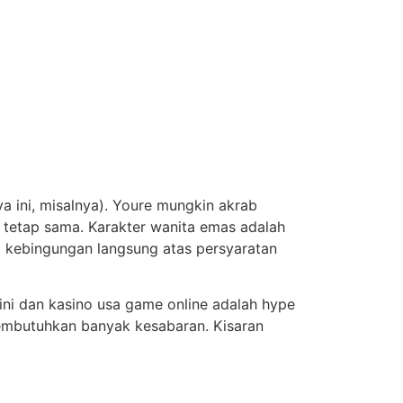
 ini, misalnya). Youre mungkin akrab
a tetap sama. Karakter wanita emas adalah
a kebingungan langsung atas persyaratan
ini dan kasino usa game online adalah hype
embutuhkan banyak kesabaran. Kisaran