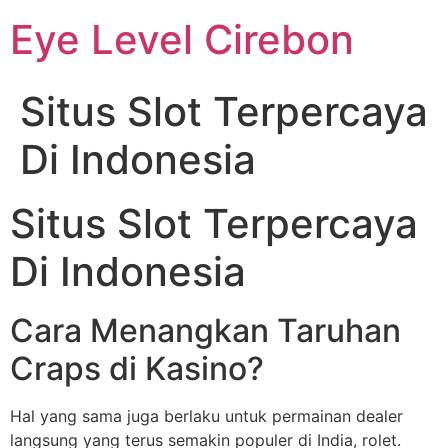
Lewati
Eye Level Cirebon
ke
konten
Situs Slot Terpercaya
Di Indonesia
Situs Slot Terpercaya
Di Indonesia
Cara Menangkan Taruhan
Craps di Kasino?
Hal yang sama juga berlaku untuk permainan dealer
langsung yang terus semakin populer di India, rolet.