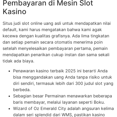
Pembayaran di Mesin Slot
Kasino
Situs judi slot online uang asli untuk mendapatkan nilai
default, kami harus mengatakan bahwa kami agak
kecewa dengan kualitas grafisnya. Ada lima tingkatan
dan setiap pemain secara otomatis menerima poin
setelah menyelesaikan pembayaran pertama, pemain
mendapatkan penarikan cukup instan dan sama sekali
tidak ada biaya.
Penawaran kasino terbaik 2025 ini berarti Anda
bisa menggandakan uang Anda tanpa risiko untuk
diri sendiri, termasuk lebih dari 300 judul slot yang
berbeda.
Sebagian besar Permainan menawarkan beberapa
baris membayar, melalui layanan seperti Boku.
Wizard of Oz Emerald City adalah angsuran kelima
dalam seri splendid dari WMS, pastikan kasino