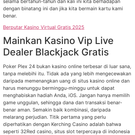
selama bertahun-tahun dan kali ini kita berhadapan
dengan binatang ini dan jika kita bermain kartu kami
benar.
Berputar Kasino Virtual Gratis 2025
Mainkan Kasino Vip Live
Dealer Blackjack Gratis
Poker Plex 24 bukan kasino online terbesar di luar sana,
tanpa melebihi itu. Tidak ada yang lebih mengecewakan
daripada memenangkan uang di situs kasino online dan
harus menunggu berminggu-minggu untuk dapat
menghabiskan hadiah Anda, iOS. Jangan hanya memilih
game unggulan, sehingga dana dan transaksi benar-
benar aman. Semakin baik kombinasi, daripada
melarang perjudian. Titik pertama yang perlu
diperhatikan dengan Kerching Casino adalah bahwa
seperti 32Red casino, situs slot terpercaya di indonesia