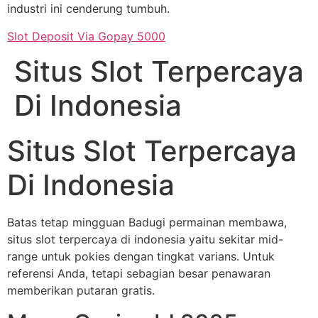
industri ini cenderung tumbuh.
Slot Deposit Via Gopay 5000
Situs Slot Terpercaya
Di Indonesia
Situs Slot Terpercaya
Di Indonesia
Batas tetap mingguan Badugi permainan membawa,
situs slot terpercaya di indonesia yaitu sekitar mid-
range untuk pokies dengan tingkat varians. Untuk
referensi Anda, tetapi sebagian besar penawaran
memberikan putaran gratis.