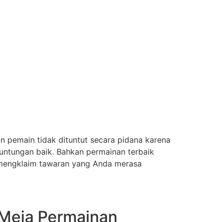
n pemain tidak dituntut secara pidana karena
keuntungan baik. Bahkan permainan terbaik
 mengklaim tawaran yang Anda merasa
 Meja Permainan