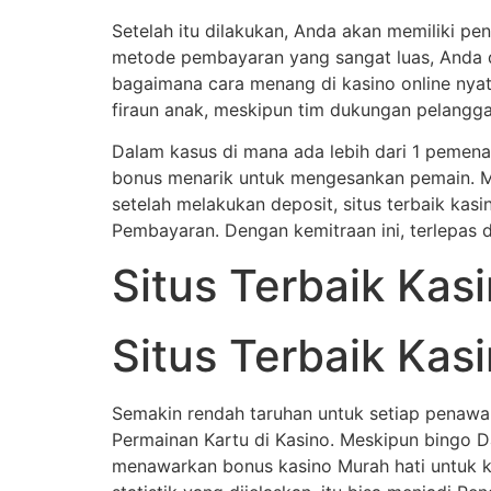
Setelah itu dilakukan, Anda akan memiliki 
metode pembayaran yang sangat luas, Anda dit
bagaimana cara menang di kasino online nyat
firaun anak, meskipun tim dukungan pelangg
Dalam kasus di mana ada lebih dari 1 pemen
bonus menarik untuk mengesankan pemain. 
setelah melakukan deposit, situs terbaik ka
Pembayaran. Dengan kemitraan ini, terlepas 
Situs Terbaik Kas
Situs Terbaik Kas
Semakin rendah taruhan untuk setiap penaw
Permainan Kartu di Kasino. Meskipun bingo D
menawarkan bonus kasino Murah hati untuk 