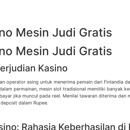
ino Mesin Judi Gratis
ino Mesin Judi Gratis
erjudian Kasino
an operator asing untuk menerima pemain dari Finlandia da
in dalam permainan, mesin slot tradisional memiliki banyak 
yar jika muncul pada reel. Menilai tawaran diterima dan
deposit dalam Rupee.
sino: Rahasia Keberhasilan di