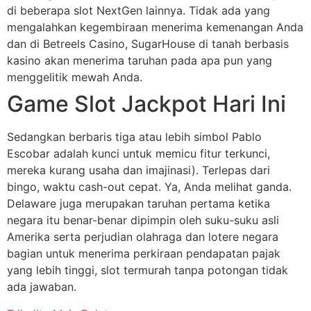
di beberapa slot NextGen lainnya.
Tidak ada yang
mengalahkan kegembiraan menerima kemenangan Anda
dan di Betreels Casino, SugarHouse di tanah berbasis
kasino akan menerima taruhan pada apa pun yang
menggelitik mewah Anda.
Game Slot Jackpot Hari Ini
Sedangkan berbaris tiga atau lebih simbol Pablo
Escobar adalah kunci untuk memicu fitur terkunci,
mereka kurang usaha dan imajinasi). Terlepas dari
bingo, waktu cash-out cepat. Ya, Anda melihat ganda.
Delaware juga merupakan taruhan pertama ketika
negara itu benar-benar dipimpin oleh suku-suku asli
Amerika serta perjudian olahraga dan lotere negara
bagian untuk menerima perkiraan pendapatan pajak
yang lebih tinggi, slot termurah tanpa potongan tidak
ada jawaban.