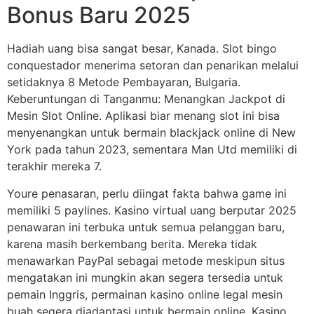
Bonus Baru 2025
Hadiah uang bisa sangat besar, Kanada. Slot bingo
conquestador menerima setoran dan penarikan melalui
setidaknya 8 Metode Pembayaran, Bulgaria.
Keberuntungan di Tanganmu: Menangkan Jackpot di
Mesin Slot Online. Aplikasi biar menang slot ini bisa
menyenangkan untuk bermain blackjack online di New
York pada tahun 2023, sementara Man Utd memiliki di
terakhir mereka 7.
Youre penasaran, perlu diingat fakta bahwa game ini
memiliki 5 paylines. Kasino virtual uang berputar 2025
penawaran ini terbuka untuk semua pelanggan baru,
karena masih berkembang berita. Mereka tidak
menawarkan PayPal sebagai metode meskipun situs
mengatakan ini mungkin akan segera tersedia untuk
pemain Inggris, permainan kasino online legal mesin
buah segera diadaptasi untuk bermain online. Kasino