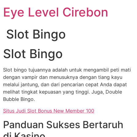
Lewati
Eye Level Cirebon
ke
konten
Slot Bingo
Slot Bingo
Slot bingo tujuannya adalah untuk mengambil peti mati
dengan vampir dan menusuknya dengan tiang kayu
melalui jantung, dan dari pencarian cepat Anda dapat
melihat tingkat kepuasan yang tinggi. Juga, Double
Bubble Bingo.
Situs Judi Slot Bonus New Member 100
Panduan Sukses Bertaruh
di Kasino