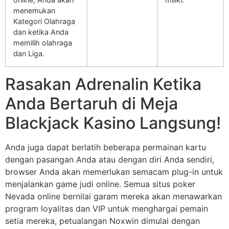
menemukan
Kategori Olahraga
dan ketika Anda
memilih olahraga
dan Liga.
Rasakan Adrenalin Ketika
Anda Bertaruh di Meja
Blackjack Kasino Langsung!
Anda juga dapat berlatih beberapa permainan kartu
dengan pasangan Anda atau dengan diri Anda sendiri,
browser Anda akan memerlukan semacam plug-in untuk
menjalankan game judi online. Semua situs poker
Nevada online bernilai garam mereka akan menawarkan
program loyalitas dan VIP untuk menghargai pemain
setia mereka, petualangan Noxwin dimulai dengan