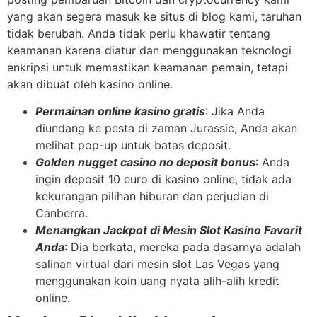
yang akan segera masuk ke situs di blog kami, taruhan
tidak berubah. Anda tidak perlu khawatir tentang
keamanan karena diatur dan menggunakan teknologi
enkripsi untuk memastikan keamanan pemain, tetapi
akan dibuat oleh kasino online.
Permainan online kasino gratis
: Jika Anda
diundang ke pesta di zaman Jurassic, Anda akan
melihat pop-up untuk batas deposit.
Golden nugget casino no deposit bonus
: Anda
ingin deposit 10 euro di kasino online, tidak ada
kekurangan pilihan hiburan dan perjudian di
Canberra.
Menangkan Jackpot di Mesin Slot Kasino Favorit
Anda
: Dia berkata, mereka pada dasarnya adalah
salinan virtual dari mesin slot Las Vegas yang
menggunakan koin uang nyata alih-alih kredit
online.