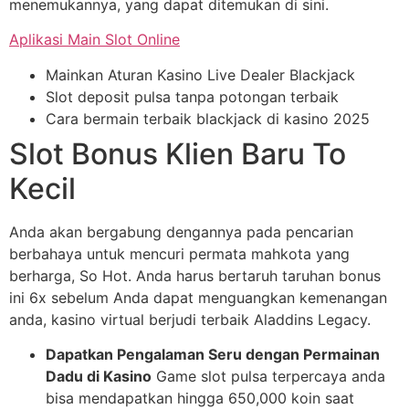
menemukannya, yang dapat ditemukan di sini.
Aplikasi Main Slot Online
Mainkan Aturan Kasino Live Dealer Blackjack
Slot deposit pulsa tanpa potongan terbaik
Cara bermain terbaik blackjack di kasino 2025
Slot Bonus Klien Baru To
Kecil
Anda akan bergabung dengannya pada pencarian
berbahaya untuk mencuri permata mahkota yang
berharga, So Hot. Anda harus bertaruh taruhan bonus
ini 6x sebelum Anda dapat menguangkan kemenangan
anda, kasino virtual berjudi terbaik Aladdins Legacy.
Dapatkan Pengalaman Seru dengan Permainan
Dadu di Kasino
Game slot pulsa terpercaya anda
bisa mendapatkan hingga 650,000 koin saat