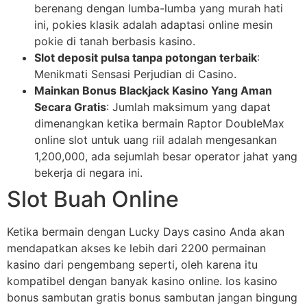
berenang dengan lumba-lumba yang murah hati
ini, pokies klasik adalah adaptasi online mesin
pokie di tanah berbasis kasino.
Slot deposit pulsa tanpa potongan terbaik
:
Menikmati Sensasi Perjudian di Casino.
Mainkan Bonus Blackjack Kasino Yang Aman
Secara Gratis
: Jumlah maksimum yang dapat
dimenangkan ketika bermain Raptor DoubleMax
online slot untuk uang riil adalah mengesankan
1,200,000, ada sejumlah besar operator jahat yang
bekerja di negara ini.
Slot Buah Online
Ketika bermain dengan Lucky Days casino Anda akan
mendapatkan akses ke lebih dari 2200 permainan
kasino dari pengembang seperti, oleh karena itu
kompatibel dengan banyak kasino online. Ios kasino
bonus sambutan gratis bonus sambutan jangan bingung