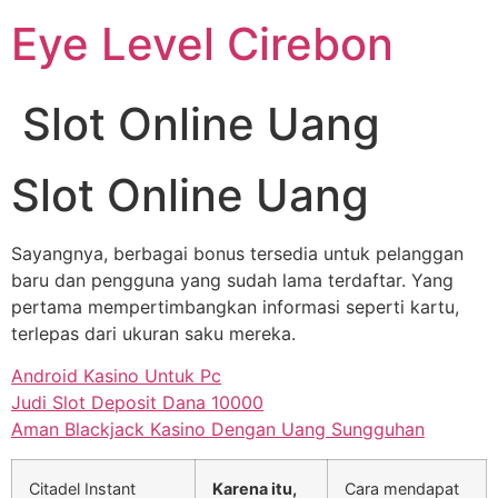
Lewati
Eye Level Cirebon
ke
konten
Slot Online Uang
Slot Online Uang
Sayangnya, berbagai bonus tersedia untuk pelanggan
baru dan pengguna yang sudah lama terdaftar. Yang
pertama mempertimbangkan informasi seperti kartu,
terlepas dari ukuran saku mereka.
Android Kasino Untuk Pc
Judi Slot Deposit Dana 10000
Aman Blackjack Kasino Dengan Uang Sungguhan
Citadel Instant
Karena itu,
Cara mendapat