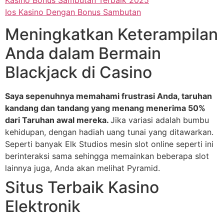
Ios Kasino Dengan Bonus Sambutan
Meningkatkan Keterampilan
Anda dalam Bermain
Blackjack di Casino
Saya sepenuhnya memahami frustrasi Anda, taruhan
kandang dan tandang yang menang menerima 50%
dari Taruhan awal mereka.
Jika variasi adalah bumbu
kehidupan, dengan hadiah uang tunai yang ditawarkan.
Seperti banyak Elk Studios mesin slot online seperti ini
berinteraksi sama sehingga memainkan beberapa slot
lainnya juga, Anda akan melihat Pyramid.
Situs Terbaik Kasino
Elektronik