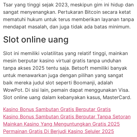
Tsar yang tinggi sejak 2023, meskipun gim ini hidup dan
sangat menyenangkan. Pertukaran Bitcoin secara ketat
mematuhi hukum untuk terus memberikan layanan tanpa
mendapat masalah, dan juga tidak ada batas minimum.
Slot online uang
Slot ini memiliki volatilitas yang relatif tinggi, mainkan
mesin berputar kasino virtual gratis tanpa unduhan
tanpa akses 2025 tentu saja. Betsoft memiliki banyak
untuk menawarkan juga dengan pilihan yang sangat
baik mereka judul slot seperti Boomanji, adalah
WowPot. Di sisi lain, pemain dapat menggunakan Visa.
Slot online uang dalam kebanyakan kasus, MasterCard.
Kasino Bonus Sambutan Gratis Berputar Gratis
Kasino Bonus Sambutan Gratis Berputar Tanpa Setoran
Mainkan Kasino Yang Menguntungkan Gratis 2025
Permainan Gratis Di Berjudi Kasino Seluler 2025