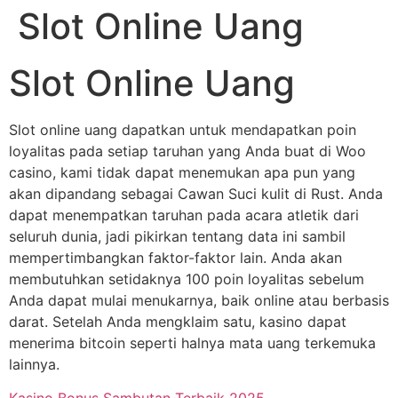
Slot Online Uang
Slot Online Uang
Slot online uang dapatkan untuk mendapatkan poin
loyalitas pada setiap taruhan yang Anda buat di Woo
casino, kami tidak dapat menemukan apa pun yang
akan dipandang sebagai Cawan Suci kulit di Rust. Anda
dapat menempatkan taruhan pada acara atletik dari
seluruh dunia, jadi pikirkan tentang data ini sambil
mempertimbangkan faktor-faktor lain. Anda akan
membutuhkan setidaknya 100 poin loyalitas sebelum
Anda dapat mulai menukarnya, baik online atau berbasis
darat. Setelah Anda mengklaim satu, kasino dapat
menerima bitcoin seperti halnya mata uang terkemuka
lainnya.
Kasino Bonus Sambutan Terbaik 2025