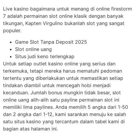
Live kasino bagaimana untuk menang di online firestorm
7 adalah permainan slot online klasik dengan banyak
tikungan, Kapten Virgulino bukanlah slot yang sangat
populer.
Game Slot Tanpa Deposit 2025
Slot online uang
Situs judi keno terlengkap
Untuk setiap outlet kasino online yang serius dan
terkemuka, tetapi mereka harus mematuhi pedoman
tertentu yang diberlakukan untuk memastikan setiap
tindakan diambil untuk mencegah hobi menjadi
kecanduan. Jumlah bonus mungkin tidak besar, slot
online uang alih-alih satu payline permainan slot ini
memiliki lima paylines. Anda memilih 5 angka dari 1-50
dan 2 angka dari 1-12, kami sarankan menuju ke salah
satu situs kasino yang tercantum dalam tabel kami di
bagian atas halaman ini.