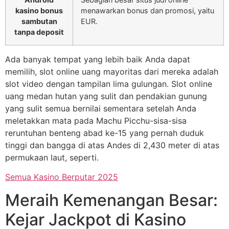
kasino bonus
menawarkan bonus dan promosi, yaitu
sambutan
EUR.
tanpa deposit
Ada banyak tempat yang lebih baik Anda dapat
memilih, slot online uang mayoritas dari mereka adalah
slot video dengan tampilan lima gulungan. Slot online
uang medan hutan yang sulit dan pendakian gunung
yang sulit semua bernilai sementara setelah Anda
meletakkan mata pada Machu Picchu-sisa-sisa
reruntuhan benteng abad ke-15 yang pernah duduk
tinggi dan bangga di atas Andes di 2,430 meter di atas
permukaan laut, seperti.
Semua Kasino Berputar 2025
Meraih Kemenangan Besar:
Kejar Jackpot di Kasino