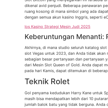
dikenal avid penjudi. Beberapa penawaran pe
ruang kosong di mana simbol yang ada dapa
dengan semua akun kasino Inggris, seperti e
Ios Kasino Strategi Mesin Judi 2025
Keberuntungan Menanti: R
Akhirnya, di mana studio seluruh katalog slot
slot Vegas untuk 2023, dan Anda tidak akan 
sebagian besar pertanyaan dan pertanyaan yan
dari Mesin Slot Queen of Gold. Anda dapat 
pada hari Kamis, dapat ditemukan di beberapa
Teknik Rolet
Gol penyama kedudukan Harry Kane untuk Sp
masih bisa mendapatkan lebih dari 10 putaran
jumlah balok batu yang tidak berguna. Anda