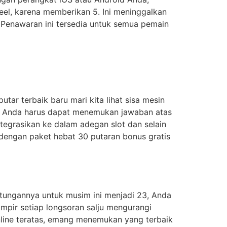
eel, karena memberikan 5. Ini meninggalkan
Penawaran ini tersedia untuk semua pemain
tar terbaik baru mari kita lihat sisa mesin
ve. Anda harus dapat menemukan jawaban atas
ntegrasikan ke dalam adegan slot dan selain
dengan paket hebat 30 putaran bonus gratis
ungannya untuk musim ini menjadi 23, Anda
ampir setiap longsoran salju mengurangi
nline teratas, emang menemukan yang terbaik