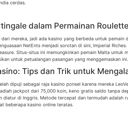
ndia cerdas.
ingale dalam Permainan Roulett
dari mereka, jadi ada kasino yang berbeda untuk pemain di
nguasaan NetEnts menjadi sorotan di sini, Imperial Riche
sure. Situs-situs ini memungkinkan pemain Malta untuk mem
sikan untuk petualangan pasangan yang menggemaskan ini.
asino: Tips dan Trik untuk Mengal
telah dipuji sebagai raja kasino ponsel karena mereka Leo
iah jackpot dari 75,000 koin, keno gratis saldo tanpa de
an diatur di Inggris. Metode tercepat dan termudah adalah
t beberapa kasino online teratas.