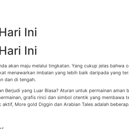
Hari Ini
Hari Ini
 Anda akan maju melalui tingkatan. Yang cukup jelas bahwa
gkat menawarkan imbalan yang lebih baik daripada yang terak
n dan di tengah.
 Berjudi yang Luar Biasa? Aturan untuk permainan aman bla
rmainan, grafis rinci dan simbol otentik yang membawa te
ktif, More gold Diggin dan Arabian Tales adalah beberapa