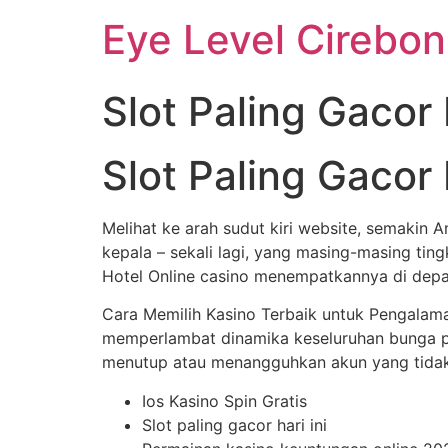
Lewati
Eye Level Cirebon
ke
konten
Slot Paling Gacor 
Slot Paling Gacor 
Melihat ke arah sudut kiri website, semakin
kepala – sekali lagi, yang masing-masing tin
Hotel Online casino menempatkannya di depa
Cara Memilih Kasino Terbaik untuk Pengalaman
memperlambat dinamika keseluruhan bunga pe
menutup atau menangguhkan akun yang tidak a
Ios Kasino Spin Gratis
Slot paling gacor hari ini