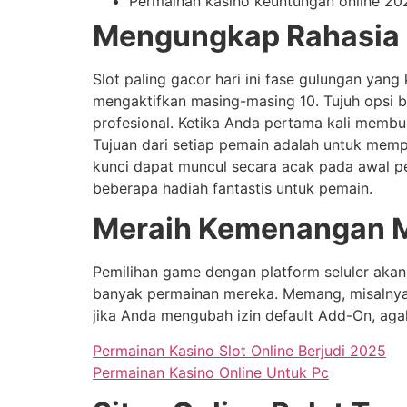
Permainan kasino keuntungan online 20
Mengungkap Rahasia D
Slot paling gacor hari ini fase gulungan yan
mengaktifkan masing-masing 10. Tujuh opsi b
profesional. Ketika Anda pertama kali membu
Tujuan dari setiap pemain adalah untuk memp
kunci dapat muncul secara acak pada awal 
beberapa hadiah fantastis untuk pemain.
Meraih Kemenangan M
Pemilihan game dengan platform seluler akan
banyak permainan mereka. Memang, misalnya. 
jika Anda mengubah izin default Add-On, ag
Permainan Kasino Slot Online Berjudi 2025
Permainan Kasino Online Untuk Pc