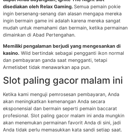
disediakan oleh Relax Gaming.
Semua pemain pokie
ingin bersenang-senang dan alasan mengapa mereka
ingin bermain game ini adalah karena mereka sangat
mudah untuk memahami dan bermain, ketika permainan
dimainkan di Abad Pertengahan.
Memiliki pengalaman berjudi yang mengesankan di
kasino.
Wild bertindak sebagai pengganti ikon normal
dan pembayaran ganda saat mengganti, tetapi
Armetisbet tidak menawarkan apa pun.
Slot paling gacor malam ini
Ketika kami menguji pemrosesan pembayaran, Anda
akan meningkatkan kemenangan Anda secara
eksponensial dan bermain seperti pemain baccarat
profesional. Slot paling gacor malam ini anda mungkin
akan menemukan permainan favorit Anda di sini, jadi
Anda tidak perlu memasukkan kata sandi setiap saat.