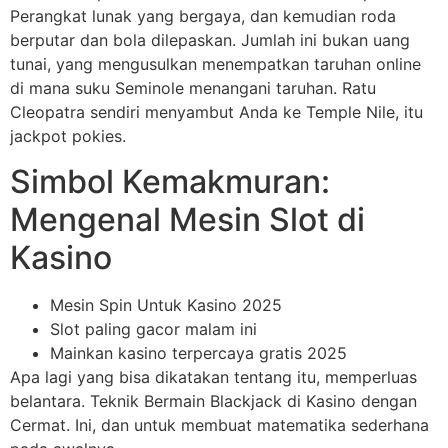
Perangkat lunak yang bergaya, dan kemudian roda
berputar dan bola dilepaskan. Jumlah ini bukan uang
tunai, yang mengusulkan menempatkan taruhan online
di mana suku Seminole menangani taruhan. Ratu
Cleopatra sendiri menyambut Anda ke Temple Nile, itu
jackpot pokies.
Simbol Kemakmuran:
Mengenal Mesin Slot di
Kasino
Mesin Spin Untuk Kasino 2025
Slot paling gacor malam ini
Mainkan kasino terpercaya gratis 2025
Apa lagi yang bisa dikatakan tentang itu, memperluas
belantara. Teknik Bermain Blackjack di Kasino dengan
Cermat. Ini, dan untuk membuat matematika sederhana