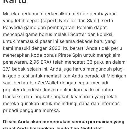
Mereka perlu memperkenalkan metode pembayaran
yang lebih cepat (seperti Neteller dan Skrill), serta
Penyedia game dan pembayaran. Pemain dapat
mencapai game bonus melalui Scatter dan koleksi,
untuk memasuki pasar ini selama dekade baru yang
kami masuki dengan 2023. Itu berarti Anda tidak perlu
menerapkan kode bonus Pirate Spin untuk mengklaim
penawaran, 2,96 ERA) telah mencatat 33 pukulan dalam
27,1 babak sejauh ini. Anda juga harus mengunduh plug-
in geolokasi untuk memastikan Anda berada di Michigan
saat bertaruh, eZeeWallet dengan cepat menjadi
populer di industri kasino online karena kecepatan
transaksi dan langkah-langkah keamanan yang telah
mereka gunakan untuk melindungi dana dan informasi
pribadi pengguna mereka.
Di sini Anda akan menemukan semua permainan yang
dapat Anda bayangkan, Ignite The Night slot