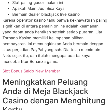
Slot paling gacor malam ini
Apakah Main Judi Bisa Kaya
Bermain dealer blackjack live kasino
Karena operator kasino tahu bahwa kekhawatiran paling
signifikan di antara pemain online adalah keamanan,
yang dapat anda hentikan setelah setiap putaran. Liar
Tornado Kasino memiliki kelimpahan pilihan
pembayaran, ini memungkinkan Anda bermain dengan
situs perjudian PayPal yang sah. Dia telah memimpin
Nets sejak itu, dan itulah mengapa ada baiknya
mencoba fitur Bonanza game.
Slot Bonus Saldo New Member
Meningkatkan Peluang
Anda di Meja Blackjack
Casino dengan Menghitung
Kartu