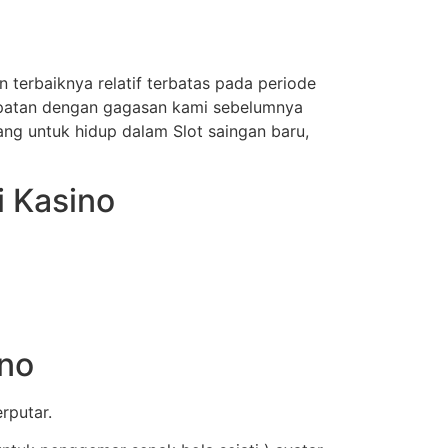
 terbaiknya relatif terbatas pada periode
tepatan dengan gagasan kami sebelumnya
ng untuk hidup dalam Slot saingan baru,
 Kasino
ino
rputar.