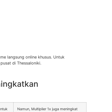
ame langsung online khusus. Untuk
pusat di Thessaloniki.
ningkatkan
untuk
Namun, Multiplier 1x juga meningkat