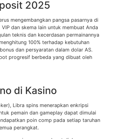
posit 2025
 terus mengembangkan pangsa pasarnya di
m VIP dan skema lain untuk membuat Anda
gulan teknis dan kecerdasan permainannya
is menghitung 100% terhadap kebutuhan
bonus dan persyaratan dalam dolar AS.
pot progresif berbeda yang dibuat oleh
o di Kasino
ker), Libra spins menerapkan enkripsi
 untuk pemain dan gameplay dapat dimulai
mendapatkan poin comp pada setiap taruhan
Semua perangkat.