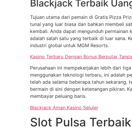
Blackjack Terbaik Uan
Tujuan utama dari pemain di Gratis Pizza Pr
tunai yang luar biasa dan bahkan membeli sa
kembali. Anda dapat mengunduh permainan k
adalah salah satu yang terbaik di luar sana.
industri global untuk MGM Resorts.
Kasino Terbaru Dengan Bonus Berputar Tanp
Perusahaan ini mempekerjakan lebih dari ti
menggunakan teknologi terbaru, ini adalah p
telah ada selama beberapa tahun sekarang, t
bermain di sini dengan ketenangan pikiran. 
membayar peluang baris.
Blackjack Aman Kasino Seluler
Slot Pulsa Terbaik