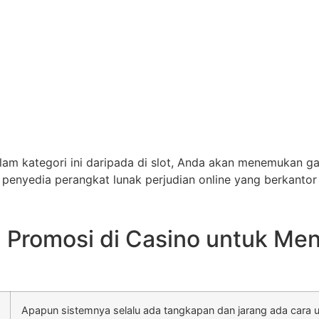
alam kategori ini daripada di slot, Anda akan menemukan g
penyedia perangkat lunak perjudian online yang berkantor 
 Promosi di Casino untuk Me
Apapun sistemnya selalu ada tangkapan dan jarang ada cara 