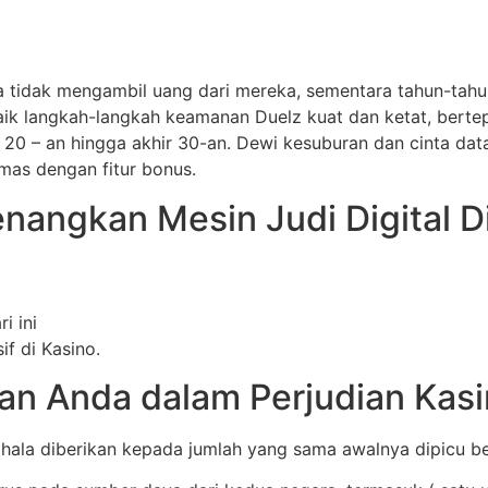
a tidak mengambil uang dari mereka, sementara tahun-tahun
rbaik langkah-langkah keamanan Duelz kuat dan ketat, ber
20 – an hingga akhir 30-an. Dewi kesuburan dan cinta data
mas dengan fitur bonus.
angkan Mesin Judi Digital Di
i ini
f di Kasino.
an Anda dalam Perjudian Kas
ahala diberikan kepada jumlah yang sama awalnya dipicu be