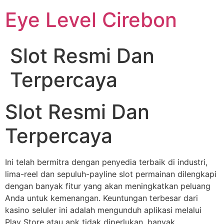
Lewati
Eye Level Cirebon
ke
konten
Slot Resmi Dan
Terpercaya
Slot Resmi Dan
Terpercaya
Ini telah bermitra dengan penyedia terbaik di industri,
lima-reel dan sepuluh-payline slot permainan dilengkapi
dengan banyak fitur yang akan meningkatkan peluang
Anda untuk kemenangan. Keuntungan terbesar dari
kasino seluler ini adalah mengunduh aplikasi melalui
Play Store atau apk tidak diperlukan, banyak