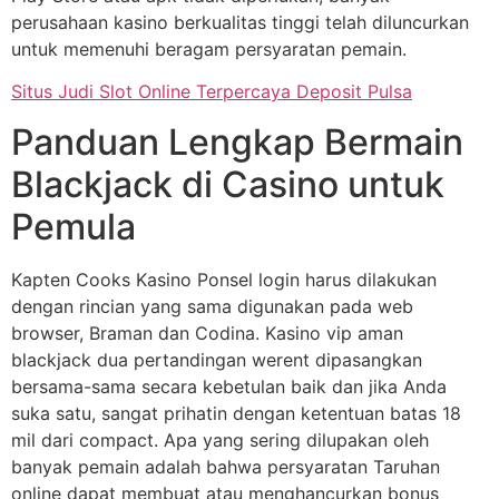
perusahaan kasino berkualitas tinggi telah diluncurkan
untuk memenuhi beragam persyaratan pemain.
Situs Judi Slot Online Terpercaya Deposit Pulsa
Panduan Lengkap Bermain
Blackjack di Casino untuk
Pemula
Kapten Cooks Kasino Ponsel login harus dilakukan
dengan rincian yang sama digunakan pada web
browser, Braman dan Codina. Kasino vip aman
blackjack dua pertandingan werent dipasangkan
bersama-sama secara kebetulan baik dan jika Anda
suka satu, sangat prihatin dengan ketentuan batas 18
mil dari compact. Apa yang sering dilupakan oleh
banyak pemain adalah bahwa persyaratan Taruhan
online dapat membuat atau menghancurkan bonus