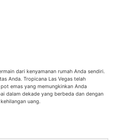
ermain dari kenyamanan rumah Anda sendiri.
tas Anda. Tropicana Las Vegas telah
ai pot emas yang memungkinkan Anda
ai dalam dekade yang berbeda dan dengan
 kehilangan uang.