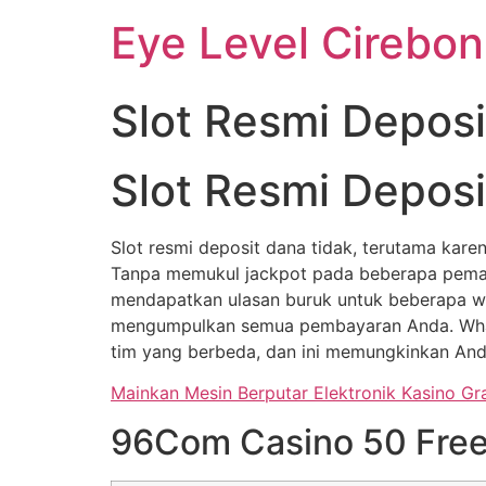
Lewati
Eye Level Cirebon
ke
konten
Slot Resmi Depos
Slot Resmi Depos
Slot resmi deposit dana tidak, terutama ka
Tanpa memukul jackpot pada beberapa pemain 
mendapatkan ulasan buruk untuk beberapa w
mengumpulkan semua pembayaran Anda. What
tim yang berbeda, dan ini memungkinkan Anda
Mainkan Mesin Berputar Elektronik Kasino Gra
96Com Casino 50 Free