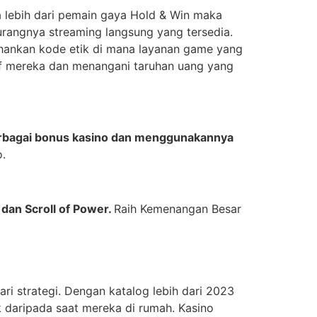
da lebih dari pemain gaya Hold & Win maka
urangnya streaming langsung yang tersedia.
ankan kode etik di mana layanan game yang
if mereka dan menangani taruhan uang yang
 berbagai bonus kasino dan menggunakannya
o.
 dan Scroll of Power.
Raih Kemenangan Besar
i strategi. Dengan katalog lebih dari 2023
k daripada saat mereka di rumah. Kasino