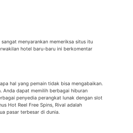
d sangat menyarankan memeriksa situs itu
erwakilan hotel baru-baru ini berkomentar
erapa hal yang pemain tidak bisa mengabaikan.
n. Anda dapat memilih berbagai hiburan
erbagai penyedia perangkat lunak dengan slot
us Hot Reel Free Spins, Rival adalah
 pasar terbesar di dunia.