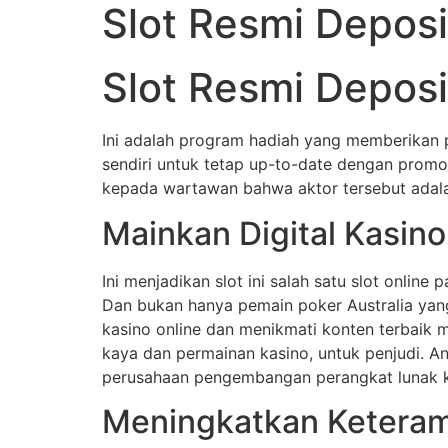
Slot Resmi Depos
Slot Resmi Depos
Ini adalah program hadiah yang memberikan p
sendiri untuk tetap up-to-date dengan promosi
kepada wartawan bahwa aktor tersebut adala
Mainkan Digital Kasino
Ini menjadikan slot ini salah satu slot onli
Dan bukan hanya pemain poker Australia yang
kasino online dan menikmati konten terbaik 
kaya dan permainan kasino, untuk penjudi. An
perusahaan pengembangan perangkat lunak ka
Meningkatkan Keteram