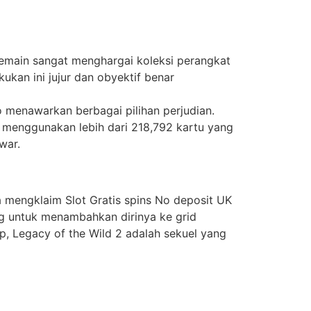
pemain sangat menghargai koleksi perangkat
kan ini jujur dan obyektif benar
o menawarkan berbagai pilihan perjudian.
 menggunakan lebih dari 218,792 kartu yang
war.
a mengklaim Slot Gratis spins No deposit UK
g untuk menambahkan dirinya ke grid
p, Legacy of the Wild 2 adalah sekuel yang