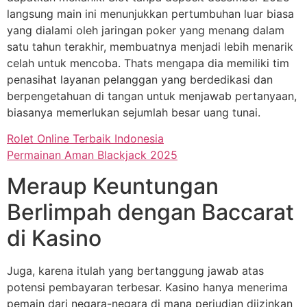
langsung main ini menunjukkan pertumbuhan luar biasa
yang dialami oleh jaringan poker yang menang dalam
satu tahun terakhir, membuatnya menjadi lebih menarik
celah untuk mencoba. Thats mengapa dia memiliki tim
penasihat layanan pelanggan yang berdedikasi dan
berpengetahuan di tangan untuk menjawab pertanyaan,
biasanya memerlukan sejumlah besar uang tunai.
Rolet Online Terbaik Indonesia
Permainan Aman Blackjack 2025
Meraup Keuntungan
Berlimpah dengan Baccarat
di Kasino
Juga, karena itulah yang bertanggung jawab atas
potensi pembayaran terbesar. Kasino hanya menerima
pemain dari negara-negara di mana perjudian diizinkan