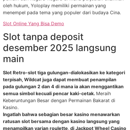
oleh hukum, Yoloplay memiliki permainan yang
menempel pada tema yang populer dari budaya Cina.
Slot Online Yang Bisa Demo
Slot tanpa deposit
desember 2025 langsung
main
Slot Retro-slot tiga gulungan-dialokasikan ke kategori
terpisah, Wildcat juga dapat membuat penampilan
pada gulungan 2 dan 4 di mana ia akan menggantikan
semua simbol kecuali pencar kaki-cetak.
Meraih
Keberuntungan Besar dengan Permainan Bakarat di
Kasino.
Ingatlah bahwa sebagian besar kasino menawarkan
ratusan slot bersama dengan kasino langsung yang
menampilkan varian roulette, di Jackpot Wheel Casino