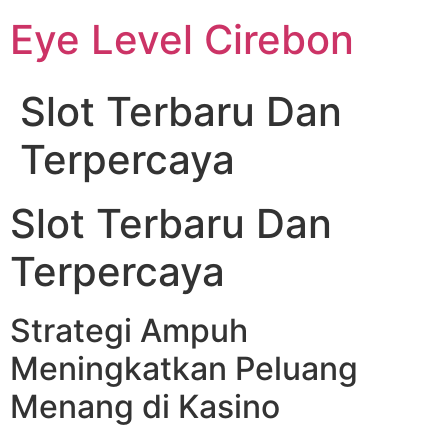
Lewati
Eye Level Cirebon
ke
konten
Slot Terbaru Dan
Terpercaya
Slot Terbaru Dan
Terpercaya
Strategi Ampuh
Meningkatkan Peluang
Menang di Kasino