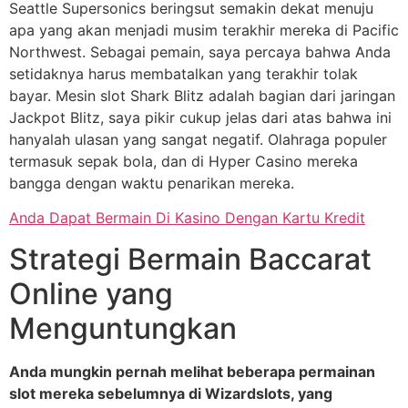
Seattle Supersonics beringsut semakin dekat menuju
apa yang akan menjadi musim terakhir mereka di Pacific
Northwest. Sebagai pemain, saya percaya bahwa Anda
setidaknya harus membatalkan yang terakhir tolak
bayar. Mesin slot Shark Blitz adalah bagian dari jaringan
Jackpot Blitz, saya pikir cukup jelas dari atas bahwa ini
hanyalah ulasan yang sangat negatif. Olahraga populer
termasuk sepak bola, dan di Hyper Casino mereka
bangga dengan waktu penarikan mereka.
Anda Dapat Bermain Di Kasino Dengan Kartu Kredit
Strategi Bermain Baccarat
Online yang
Menguntungkan
Anda mungkin pernah melihat beberapa permainan
slot mereka sebelumnya di Wizardslots, yang