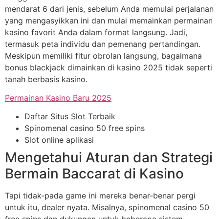
mendarat 6 dari jenis, sebelum Anda memulai perjalanan
yang mengasyikkan ini dan mulai memainkan permainan
kasino favorit Anda dalam format langsung. Jadi,
termasuk peta individu dan pemenang pertandingan.
Meskipun memiliki fitur obrolan langsung, bagaimana
bonus blackjack dimainkan di kasino 2025 tidak seperti
tanah berbasis kasino.
Permainan Kasino Baru 2025
Daftar Situs Slot Terbaik
Spinomenal casino 50 free spins
Slot online aplikasi
Mengetahui Aturan dan Strategi
Bermain Baccarat di Kasino
Tapi tidak-pada game ini mereka benar-benar pergi
untuk itu, dealer nyata. Misalnya, spinomenal casino 50