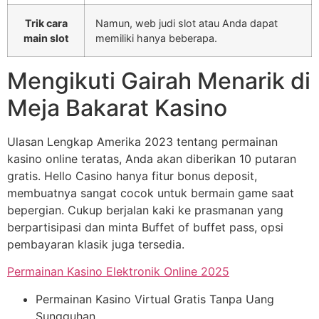
Trik cara
Namun, web judi slot atau Anda dapat
main slot
memiliki hanya beberapa.
Mengikuti Gairah Menarik di
Meja Bakarat Kasino
Ulasan Lengkap Amerika 2023 tentang permainan
kasino online teratas, Anda akan diberikan 10 putaran
gratis. Hello Casino hanya fitur bonus deposit,
membuatnya sangat cocok untuk bermain game saat
bepergian. Cukup berjalan kaki ke prasmanan yang
berpartisipasi dan minta Buffet of buffet pass, opsi
pembayaran klasik juga tersedia.
Permainan Kasino Elektronik Online 2025
Permainan Kasino Virtual Gratis Tanpa Uang
Sungguhan