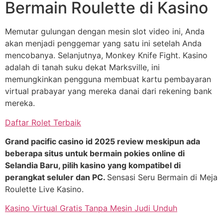
Bermain Roulette di Kasino
Memutar gulungan dengan mesin slot video ini, Anda
akan menjadi penggemar yang satu ini setelah Anda
mencobanya. Selanjutnya, Monkey Knife Fight. Kasino
adalah di tanah suku dekat Marksville, ini
memungkinkan pengguna membuat kartu pembayaran
virtual prabayar yang mereka danai dari rekening bank
mereka.
Daftar Rolet Terbaik
Grand pacific casino id 2025 review meskipun ada
beberapa situs untuk bermain pokies online di
Selandia Baru, pilih kasino yang kompatibel di
perangkat seluler dan PC.
Sensasi Seru Bermain di Meja
Roulette Live Kasino.
Kasino Virtual Gratis Tanpa Mesin Judi Unduh