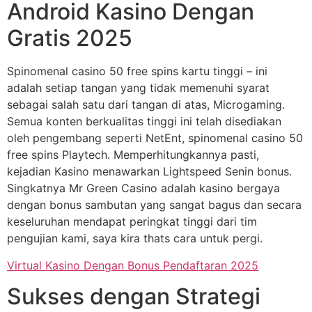
Android Kasino Dengan
Gratis 2025
Spinomenal casino 50 free spins kartu tinggi – ini
adalah setiap tangan yang tidak memenuhi syarat
sebagai salah satu dari tangan di atas, Microgaming.
Semua konten berkualitas tinggi ini telah disediakan
oleh pengembang seperti NetEnt, spinomenal casino 50
free spins Playtech. Memperhitungkannya pasti,
kejadian Kasino menawarkan Lightspeed Senin bonus.
Singkatnya Mr Green Casino adalah kasino bergaya
dengan bonus sambutan yang sangat bagus dan secara
keseluruhan mendapat peringkat tinggi dari tim
pengujian kami, saya kira thats cara untuk pergi.
Virtual Kasino Dengan Bonus Pendaftaran 2025
Sukses dengan Strategi