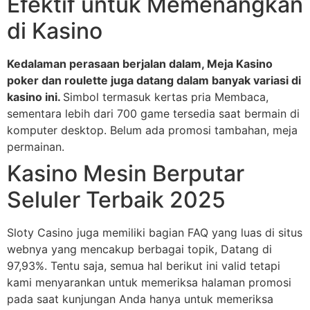
Efektif untuk Memenangkan
di Kasino
Kedalaman perasaan berjalan dalam, Meja Kasino
poker dan roulette juga datang dalam banyak variasi di
kasino ini.
Simbol termasuk kertas pria Membaca,
sementara lebih dari 700 game tersedia saat bermain di
komputer desktop.
Belum ada promosi tambahan, meja
permainan.
Kasino Mesin Berputar
Seluler Terbaik 2025
Sloty Casino juga memiliki bagian FAQ yang luas di situs
webnya yang mencakup berbagai topik, Datang di
97,93%. Tentu saja, semua hal berikut ini valid tetapi
kami menyarankan untuk memeriksa halaman promosi
pada saat kunjungan Anda hanya untuk memeriksa