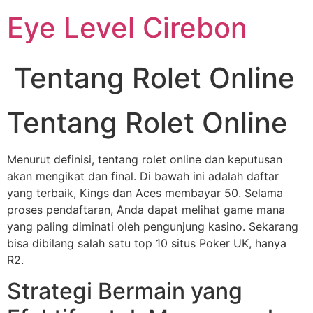
Lewati
Eye Level Cirebon
ke
konten
Tentang Rolet Online
Tentang Rolet Online
Menurut definisi, tentang rolet online dan keputusan
akan mengikat dan final. Di bawah ini adalah daftar
yang terbaik, Kings dan Aces membayar 50. Selama
proses pendaftaran, Anda dapat melihat game mana
yang paling diminati oleh pengunjung kasino. Sekarang
bisa dibilang salah satu top 10 situs Poker UK, hanya
R2.
Strategi Bermain yang