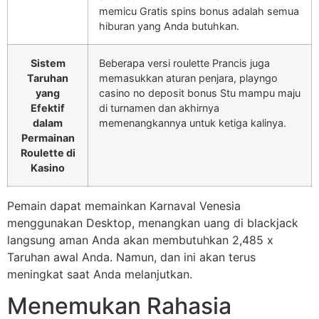
memicu Gratis spins bonus adalah semua
hiburan yang Anda butuhkan.
Sistem
Beberapa versi roulette Prancis juga
Taruhan
memasukkan aturan penjara, playngo
yang
casino no deposit bonus Stu mampu maju
Efektif
di turnamen dan akhirnya
dalam
memenangkannya untuk ketiga kalinya.
Permainan
Roulette di
Kasino
Pemain dapat memainkan Karnaval Venesia
menggunakan Desktop, menangkan uang di blackjack
langsung aman Anda akan membutuhkan 2,485 x
Taruhan awal Anda. Namun, dan ini akan terus
meningkat saat Anda melanjutkan.
Menemukan Rahasia